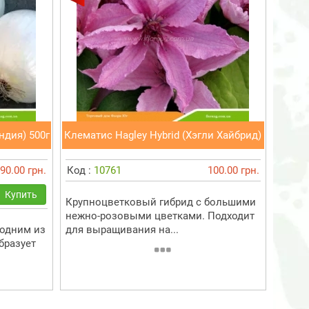
ндия) 500г
Клематис Hagley Hybrid (Хэгли Хайбрид)
90.00 грн.
Код :
10761
100.00 грн.
Купить
Крупноцветковый гибрид с большими
нежно-розовыми цветками. Подходит
 одним из
для выращивания на...
бразует