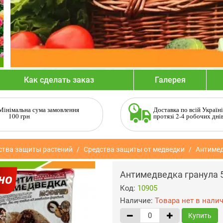
Как сделать заказ
Галерея
Мінімальна сума замовлення
Доставка по всій Україні
100 грн
протязі 2-4 робочих дні
ства защиты растений
Средства защиты от медведки
Антимед
Антимедведка гранула 5
Код:
10905
Наличие:
Товара нет в нали
Купить