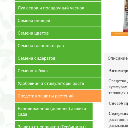
Лук севок и посадочный чеснок
Семена овощей
Семена цветов
Семена газонных трав
Семена сидератов
Описание
Антимедве
Семена табака
Средство 
Удобрения и стимуляторы роста
культурах
теплицах и
Средства защиты растений
Способ п
Ранневесенняя (осенняя) защита
Содержимо
сада
расстоянии
раскладыв
Защита от сорняков (Гербициды)