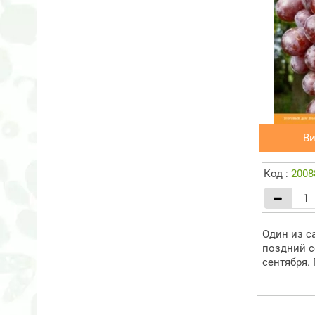
В
Код :
2008
Один из с
поздний с
сентября. 