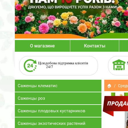
О магазине
Контакты
Цілодобова підтримка клієнтів
24/7
Саженцы клематис
🏠
Сред
Саженцы роз
Саженцы плодовых кустарников
Саженцы экзотических растений