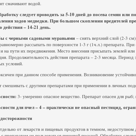
нт смачивают водой.
работку следует проводить за 5-10 дней до посева семян или по
вления ходов медведки. При большом скоплении вредителей пре
 действия – 14-21 день.
бы с черными садовыми муравьями
– снять верхний слой (2-3 см)
равномерно рассыпать по поверхности 1-3 г (1ч.л.) препарата. При
 и на пути их передвижения. Место внесения присыпать землей или
 дня. Продолжительность действия препарата – 2-3 месяца. Период 
ых условий.
ксичен при данном способе применения. Возникновение устойчиво
т смешивать с другими препаратами при применении в личных под
асности:
3- умеренно опасное вещество. Препарат опасен для рыб; 
сности для пчел – 4 – практически не опасный пестицид, ограни
досторожности
тдельно от лекарств и пищевых продуктов в темном, недоступном д
 с препаратом не пользоваться пищевой посудой. Обработку следуе