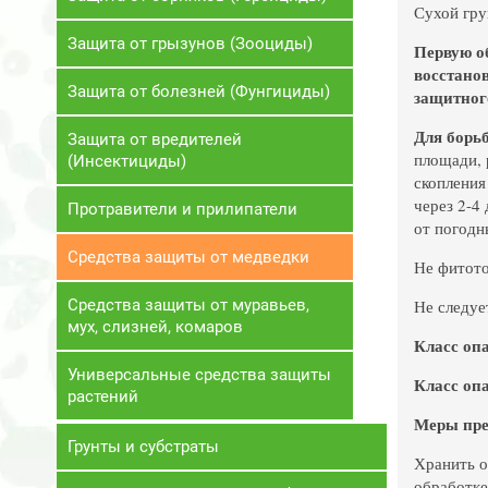
Сухой гру
Защита от грызунов (Зооциды)
Первую об
восстано
Защита от болезней (Фунгициды)
защитного
Для борь
Защита от вредителей
площади, 
(Инсектициды)
скопления
через 2-4
Протравители и прилипатели
от погодн
Средства защиты от медведки
Не фитото
Средства защиты от муравьев,
Не следуе
мух, слизней, комаров
Класс оп
Универсальные средства защиты
Класс опа
растений
Меры пре
Грунты и субстраты
Хранить о
обработке