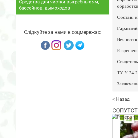
Средства для чистки выгребных ям,
обработки
бассейнов, дымоходов
Состав:
им
Гарантий
Слідкуйте за нами в соцмережах:
Вес нетто
Разрешено
Свидетель
ТУ У 24.2
Заключени
< Назад
СОПУТСТ