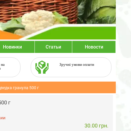
Новинки
Статьи
Новости
 на
Зручні умови оплати
в
ведка гранула 500 г
00 г
чии
30.00 грн.