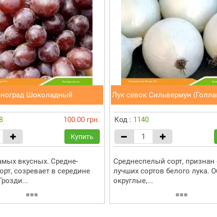
иноград Шоколадный
Лук севок Сильвермун (Голла
8
100.00 грн.
Код :
1140
Купить
амых вкусных. Средне-
Среднеспелый сорт, признан
орт, созревает в середине
лучших сортов белого лука. О
Грозди...
округлые,...