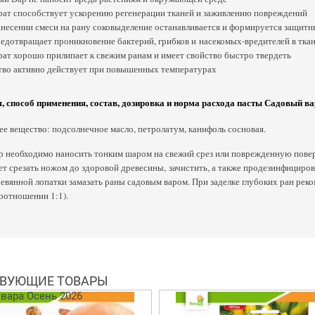
ат способствует ускорению регенерации тканей и заживлению повреждений
несении смеси на рану соковыделение останавливается и формируется защит
едотвращает проникновение бактерий, грибков и насекомых-вредителей в тка
ат хорошо прилипает к свежим ранам и имеет свойство быстро твердеть
во активно действует при повышенных температурах
, способ применения, состав, дозировка и норма расхода пасты Садовый 
 вещество: подсолнечное масло, петролатум, канифоль сосновая.
р необходимо наносить тонким шаром на свежий срез или поврежденную повер
ет срезать ножом до здоровой древесины, зачистить, а также продезинфициро
вянной лопатки замазать раны садовым варом. При заделке глубоких ран реко
оотношении 1:1).
ВУЮЩИЕ ТОВАРЫ