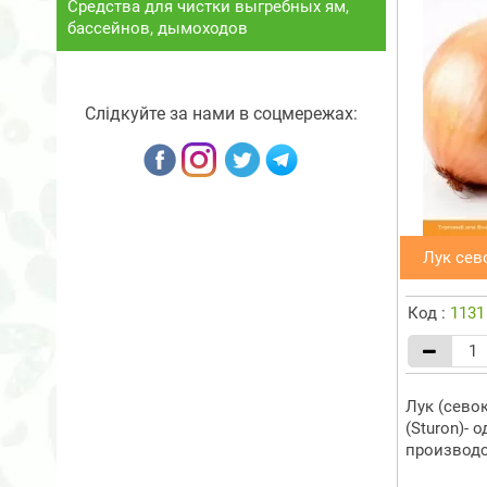
Средства для чистки выгребных ям,
бассейнов, дымоходов
Слідкуйте за нами в соцмережах:
Лук сев
Код :
1131
Лук (сево
(Sturon)- 
производст