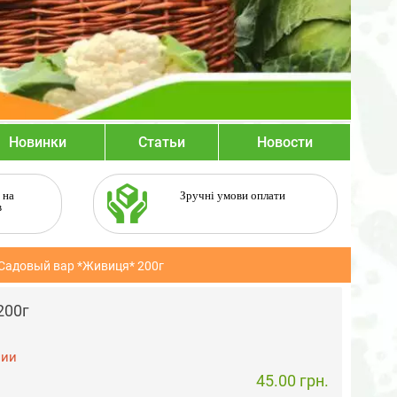
Новинки
Статьи
Новости
 на
Зручні умови оплати
в
Садовый вар *Живиця* 200г
200г
чии
45.00 грн.