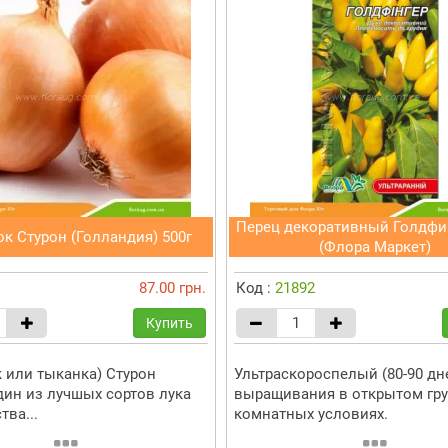
Перец декоративный Голдфин
ок Стурон (Голландия) 500г
(Флора Маркет)
87.00 грн.
Код :
21892
Купить
к или тыканка) Стурон
Ультраскороспелый (80-90 дн
один из лучшых сортов лука
выращивания в открытом гру
ва...
комнатных условиях.