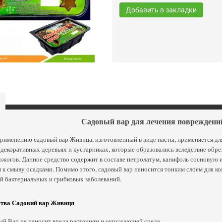
Добавить в закладки
Садовый вар для лечения повреждени
рименению садовый вар Живица, изготовленный в виде пасты, применяется дл
декоративных деревьях и кустарниках, которые образовались вследствие обрезк
жогов. Данное средство содержит в составе петролатум, канифоль сосновую и
к смыву осадками. Помимо этого, садовый вар наносится тонким слоем для к
й бактериальных и грибковых заболеваний.
тва Садовий вар Живиця
й Вар не наносит вреда растениям и окружающей среде