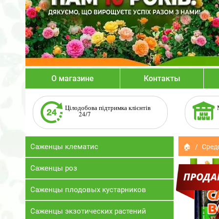
О магазине
Контакты
Цілодобова підтримка клієнтів
24/7
Саженцы клематис
🏠
Сред
Саженцы роз
Саженцы плодовых кустарников
Саженцы экзотических растений