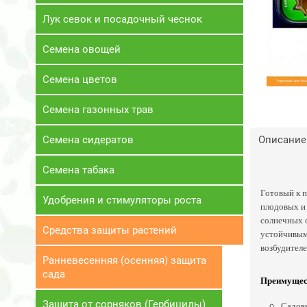
Лук севок и посадочный чеснок
Семена овощей
Семена цветов
Семена газонных трав
Семена сидератов
Описание
Семена табака
Готовый к п
Удобрения и стимуляторы роста
плодовых и 
солнечных о
Средства защиты растений
устойчивым 
возбудителе
Ранневесенняя (осенняя) защита
сада
Преимущес
Защита от сорняков (Гербициды)
Садовы