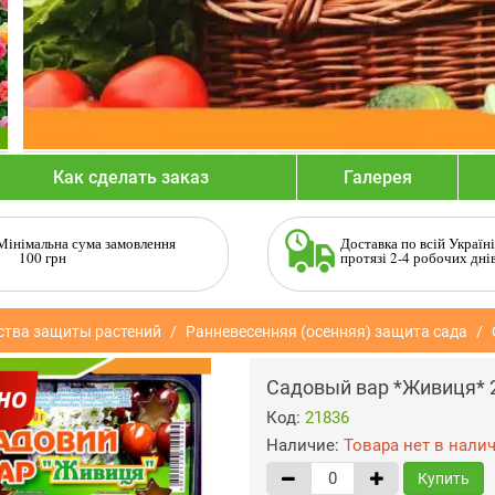
Как сделать заказ
Галерея
Мінімальна сума замовлення
Доставка по всій Україні
100 грн
протязі 2-4 робочих дні
ства защиты растений
Ранневесенняя (осенняя) защита сада
Садовый вар *Живиця* 
Код:
21836
Наличие:
Товара нет в нали
Купить