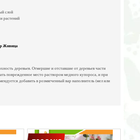
ный слой
ни растений
вар Живица
хность деревьев. Отмершие и отставшие от деревьев части
вать поврежденное место раствором медного купороса, и при
мендуется добавить в розмягченный вар наполнитель (мел или