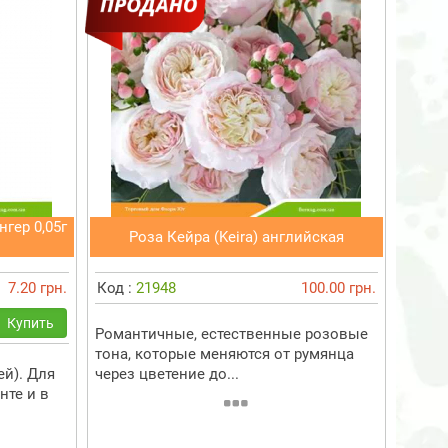
гер 0,05г
Роза Кейра (Keira) английская
7.20 грн.
Код :
21948
100.00 грн.
Купить
Романтичные, естественные розовые
тона, которые меняются от румянца
ей). Для
через цветение до...
нте и в