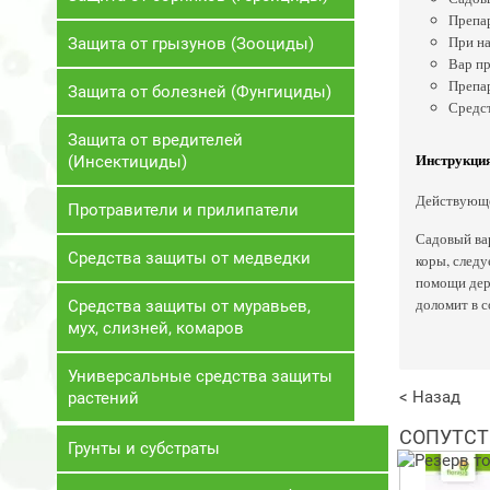
Препар
При на
Защита от грызунов (Зооциды)
Вар пр
Препар
Защита от болезней (Фунгициды)
Средст
Защита от вредителей
Инструкция
(Инсектициды)
Действующее
Протравители и прилипатели
Садовый ва
Средства защиты от медведки
коры, следу
помощи дере
доломит в с
Средства защиты от муравьев,
мух, слизней, комаров
Универсальные средства защиты
< Назад
растений
СОПУТСТ
Грунты и субстраты