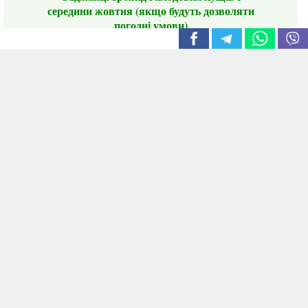
середини жовтня (якщо будуть дозволяти
погодні умови)
Цього сезону ви будете задоволені
традиційно гарним асортиментом цибулі
сіянки та посадкового часнику, новими
сортами саджанців троянд і не тільки.
📣 Зверніть увагу! Резервуючи сезонні товари
заздалегідь, ви гарантовано отримаєте
дефіцитні сорти за фіксованою ціною на
момент резервування.
Наші переваги:
Нові сорти.
Вигідні умови доставки.
Лояльні та помірні ціни.
Інформація на сайті актуальна,
відправляємо в режимі реального часу