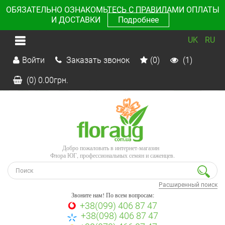
ОБЯЗАТЕЛЬНО ОЗНАКОМЬТЕСЬ С ПРАВИЛАМИ ОПЛАТЫ
И ДОСТАВКИ
Подробнее
UK
RU
Войти
Заказать звонок
(0)
(1)
(0)
0.00
грн.
Добро пожаловать в интернет-магазин
Флора ЮГ, профессиональных семян и саженцев.
Расширенный поиск
Звоните нам! По всем вопросам:
+38(099) 406 87 47
+38(098) 406 87 47