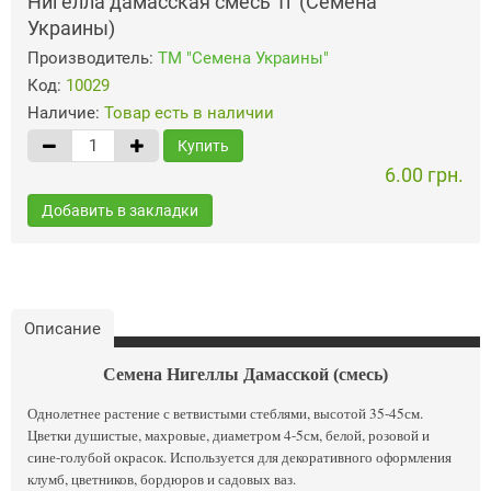
Нигелла дамасская смесь 1г (Семена
Украины)
Производитель:
ТМ "Семена Украины"
Код:
10029
Наличие:
Товар есть в наличии
Купить
6.00 грн.
Добавить в закладки
Описание
Семена Нигеллы Дамасской (смесь)
Однолетнее растение с ветвистыми стеблями, высотой 35-45см.
Цветки душистые, махровые, диаметром 4-5см, белой, розовой и
сине-голубой окрасок. Используется для декоративного оформления
клумб, цветников, бордюров и садовых ваз.