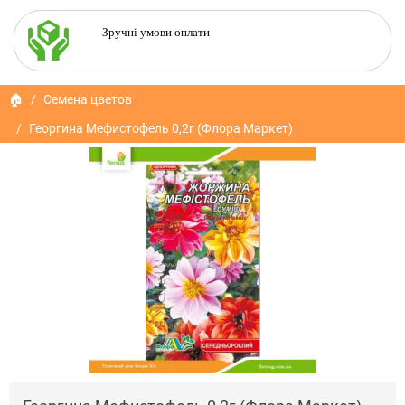
Зручні умови оплати
🏠
Семена цветов
Георгина Мефистофель 0,2г (Флора Маркет)