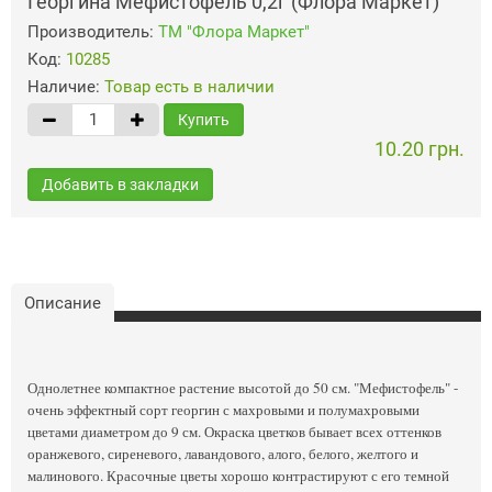
Георгина Мефистофель 0,2г (Флора Маркет)
Производитель:
ТМ "Флора Маркет"
Код:
10285
Наличие:
Товар есть в наличии
Купить
10.20 грн.
Добавить в закладки
Описание
Однолетнее компактное растение высотой до 50 см. "Мефистофель" -
очень эффектный сорт георгин с махровыми и полумахровыми
цветами диаметром до 9 см. Окраска цветков бывает всех оттенков
оранжевого, сиреневого, лавандового, алого, белого, желтого и
малинового. Красочные цветы хорошо контрастируют с его темной