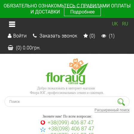
ОБЯЗАТЕЛЬНО ОЗНАКОМЬТЕСЬ С ПРАВИЛАМИ ОПЛАТЫ
И ДОСТАВКИ
Подробнее
UK
RU
Войти
Заказать звонок
(0)
(1)
(0)
0.00
грн.
Добро пожаловать в интернет-магазин
Флора ЮГ, профессиональных семян и саженцев.
Расширенный поиск
Звоните нам! По всем вопросам:
+38(099) 406 87 47
+38(098) 406 87 47