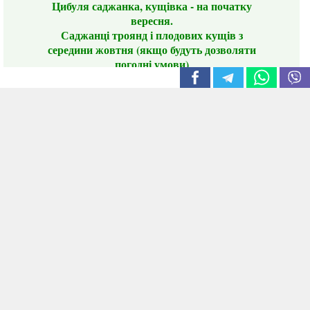
Цибуля саджанка, кущівка - на початку
вересня.
Саджанці троянд і плодових кущів з
середини жовтня (якщо будуть дозволяти
погодні умови)
Цього сезону ви будете задоволені
традиційно гарним асортиментом цибулі
сіянки та посадкового часнику, новими
сортами саджанців троянд і не тільки.
📣 Зверніть увагу! Резервуючи сезонні товари
заздалегідь, ви гарантовано отримаєте
дефіцитні сорти за фіксованою ціною на
момент резервування.
Наші переваги:
Нові сорти.
Вигідні умови доставки.
Лояльні та помірні ціни.