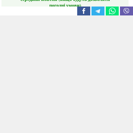
погодні умови)
Цього сезону ви будете задоволені
традиційно гарним асортиментом цибулі
сіянки та посадкового часнику, новими
сортами саджанців троянд і не тільки.
📣 Зверніть увагу! Резервуючи сезонні товари
заздалегідь, ви гарантовано отримаєте
дефіцитні сорти за фіксованою ціною на
момент резервування.
Наші переваги:
Нові сорти.
Вигідні умови доставки.
Лояльні та помірні ціни.
Інформація на сайті актуальна,
відправляємо в режимі реального часу
Укрпоштою та Новою Поштою у доступних