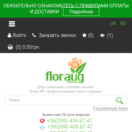
ОБЯЗАТЕЛЬНО ОЗНАКОМЬТЕСЬ С ПРАВИЛАМИ ОПЛАТЫ
И ДОСТАВКИ
Подробнее
UK
RU
Войти
Заказать звонок
(0)
(1)
(0)
0.00
грн.
Добро пожаловать в интернет-магазин
Флора ЮГ, профессиональных семян и саженцев.
Расширенный поиск
Звоните нам! По всем вопросам:
+38(099) 406 87 47
+38(098) 406 87 47