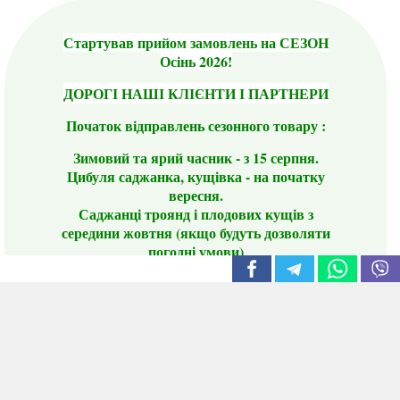
Стартував прийом замовлень на СЕЗОН
Осінь 2026!
ДОРОГІ НАШІ КЛІЄНТИ І ПАРТНЕРИ
Початок відправлень сезонного товару :
Зимовий та ярий часник - з 15 серпня.
Цибуля саджанка, кущівка - на початку
вересня.
Саджанці троянд і плодових кущів з
середини жовтня (якщо будуть дозволяти
погодні умови)
Цього сезону ви будете задоволені
традиційно гарним асортиментом цибулі
сіянки та посадкового часнику, новими
сортами саджанців троянд і не тільки.
📣 Зверніть увагу! Резервуючи сезонні товари
заздалегідь, ви гарантовано отримаєте