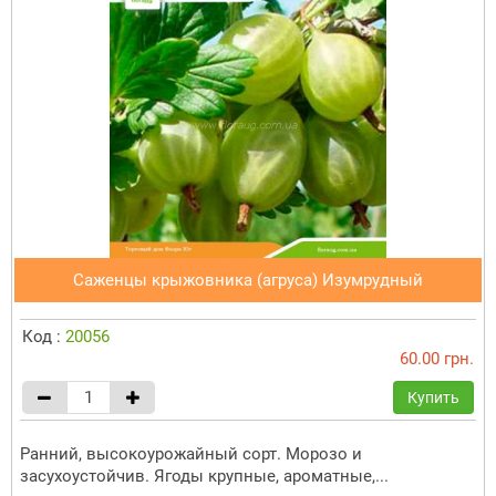
Саженцы крыжовника (агруса) Изумрудный
Код :
20056
60.00 грн.
Купить
Ранний, высокоурожайный сорт. Морозо и
засухоустойчив. Ягоды крупные, ароматные,...