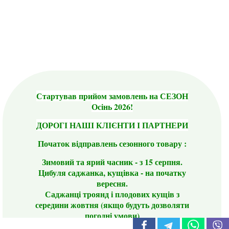
Стартував прийом замовлень на СЕЗОН
Осінь 2026!
ДОРОГІ НАШІ КЛІЄНТИ І ПАРТНЕРИ
Початок відправлень сезонного товару :
Зимовий та ярий часник - з 15 серпня.
Цибуля саджанка, кущівка - на початку
вересня.
Саджанці троянд і плодових кущів з
середини жовтня (якщо будуть дозволяти
погодні умови)