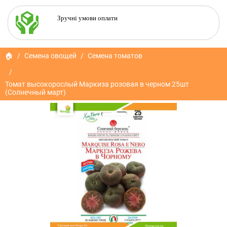
Зручні умови оплати
🏠
Семена овощей
Семена томатов
Томат высокорослый Маркиза розовая в черном 25шт
(Солнечный март)