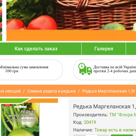
Как сделать заказ
Галерея
Мінімальна сума замовлення
Доставка по всій Україні
100 грн
протязі 2-4 робочих дні
на овощей
Семена редиса и редьки
Редька Маргеланская 1,5г
Редька Маргеланская 1,
Производитель:
ТМ "Флора 
Код:
20419
Наличие:
Товар есть в нали