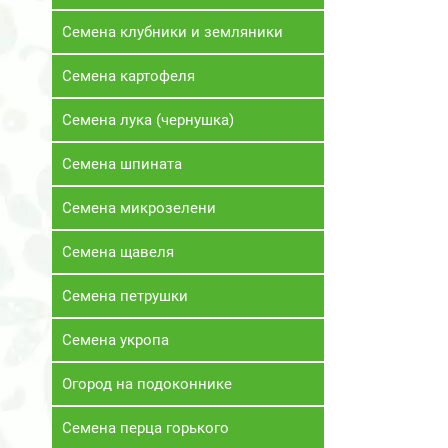
Семена клубники и земляники
Семена картофеля
Семена лука (чернушка)
Семена шпината
Семена микрозелени
Семена щавеля
Семена петрушки
Семена укропа
Огород на подоконнике
Семена перца горького