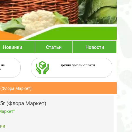
Новинки
Статьи
Новости
 на
Зручні умови оплати
в
 (Флора Маркет)
5г (Флора Маркет)
Маркет"
чии