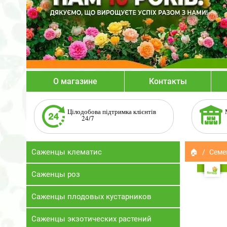
О магазине
Контакты
Цілодобова підтримка клієнтів
24/7
Саженцы клематис
🏠
Семе
Саженцы роз
Саженцы плодовых кустарников
Саженцы экзотических растений