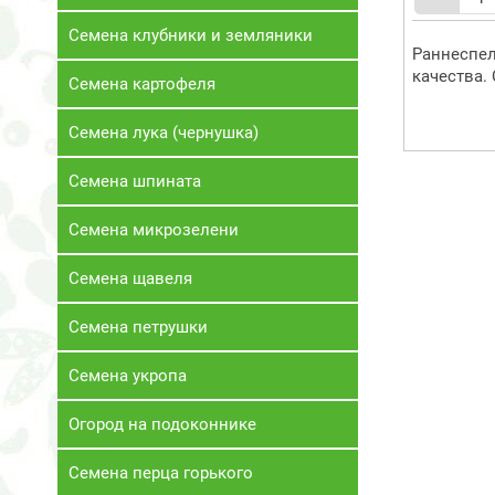
Семена клубники и земляники
Раннеспел
качества.
Семена картофеля
Семена лука (чернушка)
Семена шпината
Семена микрозелени
Семена щавеля
Семена петрушки
Семена укропа
Огород на подоконнике
Семена перца горького