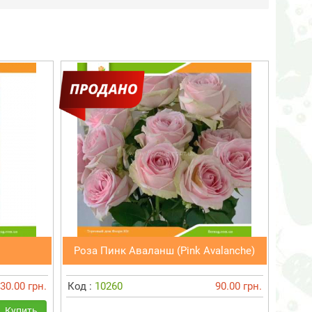
Роза Пинк Аваланш (Pink Avalanche)
30.00 грн.
Код :
10260
90.00 грн.
Купить