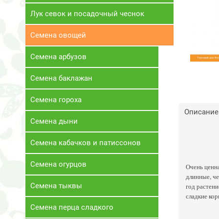
Лук севок и посадочный чеснок
Семена овощей
Семена арбузов
Семена баклажан
Семена гороха
Описание
Семена дыни
Семена кабачков и патиссонов
Семена огурцов
Очень ценна
длинные, че
Семена тыквы
год растени
сладкие кор
Семена перца сладкого