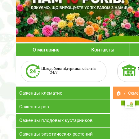
О магазине
Контакты
Цілодобова підтримка клієнтів
24/7
Саженцы клематис
🏠
Семе
Саженцы роз
Саженцы плодовых кустарников
Саженцы экзотических растений