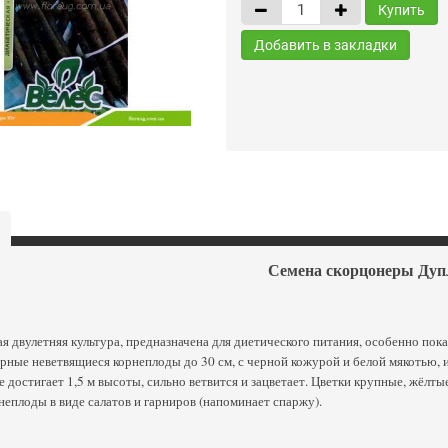
Купить
Добавить в закладки
Семена скорцонеры Ду
я двулетняя культура, предназначена для диетического питания, особенно по
рные неветвящиеся корнеплоды до 30 см, с черной кожурой и белой мякотью,
е достигает 1,5 м высоты, сильно ветвится и зацветает. Цветки крупные, жё
неплоды в виде салатов и гарниров (напоминает спаржу).