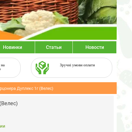
Новинки
Статьи
Новости
 на
Зручні умови оплати
в
рцонера Дуплекс 1г (Велес)
(Велес)
чии