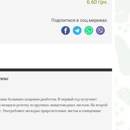
6.60 грн.
Поділитися в соц.мережах:
плекс
казана больным сахарным диабетом. В первый год получают
 и мощную розетку из крупных ланцетоводных листьев. На второй
лтые. Употребляют молодые прирозеточные листья и очищенные