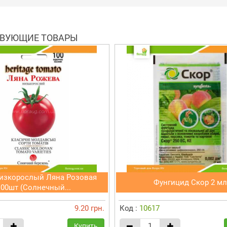
ВУЮЩИЕ ТОВАРЫ
изкорослый Ляна Розовая
Фунгицид Скор 2 мл
100шт (Солнечный...
9.20 грн.
Код :
10617
Купить