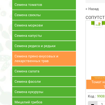
Семена томатов
< Назад
Семена свеклы
СОПУТСТ
Семена моркови
Семена капусты
Семена редиса и редьки
Семена пряно-вкусовых и
лекарственных трав
Семена салата
Семена фасоли
Томат н
Семена кукурузы
Код :
9908
Мицелий грибов