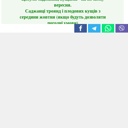
вересня.
Саджанці троянд і плодових кущів з
середини жовтня (якщо будуть дозволяти
погодні умови)
Цього сезону ви будете задоволені
традиційно гарним асортиментом цибулі
сіянки та посадкового часнику, новими
сортами саджанців троянд і не тільки.
📣 Зверніть увагу! Резервуючи сезонні товари
заздалегідь, ви гарантовано отримаєте
дефіцитні сорти за фіксованою ціною на
момент резервування.
Наші переваги:
Нові сорти.
Вигідні умови доставки.
Лояльні та помірні ціни.