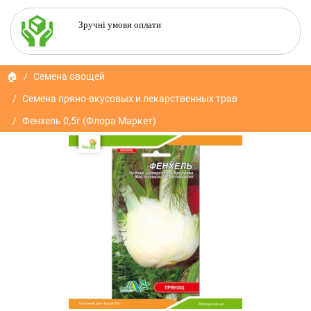
Зручні умови оплати
🏠
Семена овощей
Семена пряно-вкусовых и лекарственных трав
Фенхель 0,5г (Флора Маркет)