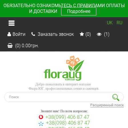
ОБЯЗАТЕЛЬНО ОЗНАКОМЬТЕСЬ С ПРАВИЛАМИ ОПЛАТЫ
И ДОСТАВКИ
Подробнее
UK
RU
Войти
Заказать звонок
(0)
(1)
(0)
0.00
грн.
Добро пожаловать в интернет-магазин
Флора ЮГ, профессиональных семян и саженцев.
Расширенный поиск
Звоните нам! По всем вопросам:
+38(099) 406 87 47
+38(098) 406 87 47