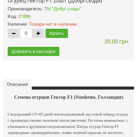
Огурец Гектор F1 20шт (Добрі сходи)
Производитель:
ТМ "Добрі сходи"
Код:
21896
Наличие:
Товара нет в наличии
Купить
35.00 грн.
Добавить в закладки
Описание
Семена огурцов Гектор F1 (Nunhems, Голландия)
Сверхранний (35-40 дней) пчелоопыляемый, кустовой гибрид огурца
с преимущественно женским типом цветения. Растение компактное, с
обильным и дружным плодоношением. Плоды огурца Гектор F1
однородные, цилиндрические, темно-зеленой окраски, не желтеют,