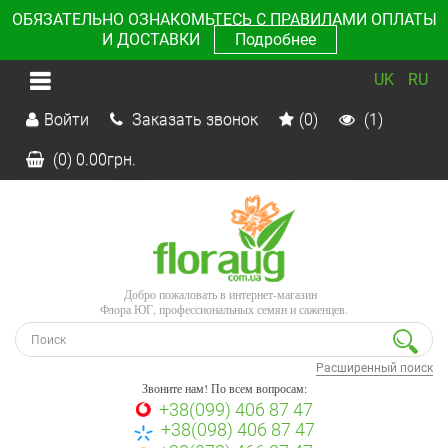
ОБЯЗАТЕЛЬНО ОЗНАКОМЬТЕСЬ С ПРАВИЛАМИ ОПЛАТЫ
И ДОСТАВКИ
Подробнее
UK
RU
Войти
Заказать звонок
(0)
(1)
(0)
0.00
грн.
Добро пожаловать в интернет-магазин
Флора ЮГ, профессиональных семян и саженцев.
Расширенный поиск
Звоните нам! По всем вопросам:
+38(099) 406 87 47
+38(098) 406 87 47