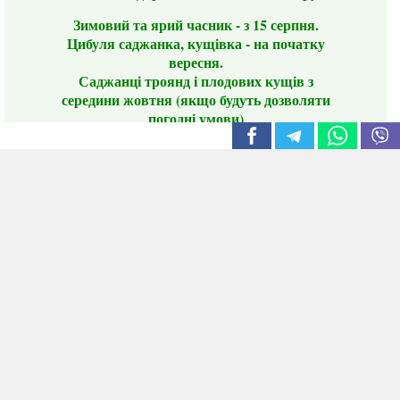
Зимовий та ярий часник - з 15 серпня.
Цибуля саджанка, кущівка - на початку
вересня.
Саджанці троянд і плодових кущів з
середини жовтня (якщо будуть дозволяти
погодні умови)
Цього сезону ви будете задоволені
традиційно гарним асортиментом цибулі
сіянки та посадкового часнику, новими
сортами саджанців троянд і не тільки.
📣 Зверніть увагу! Резервуючи сезонні товари
заздалегідь, ви гарантовано отримаєте
дефіцитні сорти за фіксованою ціною на
момент резервування.
Наші переваги:
Нові сорти.
Вигідні умови доставки.