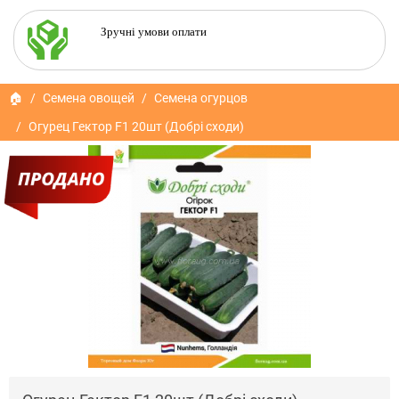
Зручні умови оплати
🏠
Семена овощей
Семена огурцов
Огурец Гектор F1 20шт (Добрі сходи)