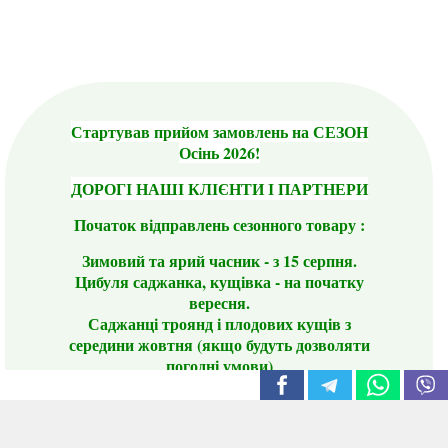
Стартував прийом замовлень на СЕЗОН
Осінь 2026!
ДОРОГІ НАШІ КЛІЄНТИ І ПАРТНЕРИ
Початок відправлень сезонного товару :
Зимовий та ярий часник - з 15 серпня.
Цибуля саджанка, кущівка - на початку
вересня.
Саджанці троянд і плодових кущів з
середини жовтня (якщо будуть дозволяти
погодні умови)
Цього сезону ви будете задоволені
традиційно гарним асортиментом цибулі
сіянки та посадкового часнику, новими