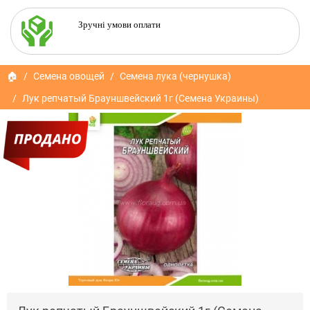
Зручні умови оплати
🏠
Семена овощей
Семена лука (чернушка)
Лук репчатый Брауншвейский 1г (Семена Украины)