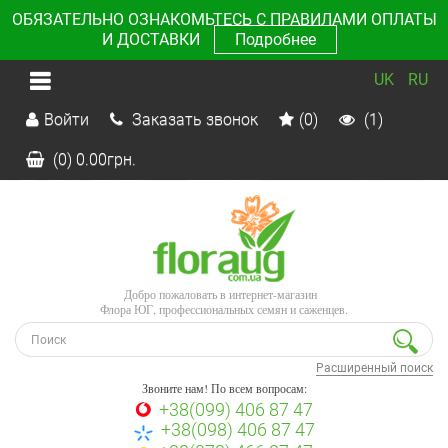
ОБЯЗАТЕЛЬНО ОЗНАКОМЬТЕСЬ С ПРАВИЛАМИ ОПЛАТЫ
И ДОСТАВКИ
Подробнее
UK
RU
Войти
Заказать звонок
(0)
(1)
(0)
0.00
грн.
Добро пожаловать в интернет-магазин
Флора ЮГ, профессиональных семян и саженцев.
Расширенный поиск
Звоните нам! По всем вопросам:
+38(099) 406 87 47
+38(098) 406 87 47