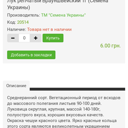
Лук репчатый Брауншвейский 1г (Семена
Украины)
Производитель:
ТМ "Семена Украины"
Код:
20514
Наличие:
Товара нет в наличии
Купить
6.00 грн.
Добавить в закладки
Описание
Среднеранний сорт. Вегетационный период от всходов
до массового полегания листьев 90-100 дней.
Луковица округлая, крупная, массой 140-180г,
полуострого вкуса, хороших вкусовых качеств.
Окраска чешуи красного цвета. Ярко красные кольца
этого сорта являются великолепным украшением