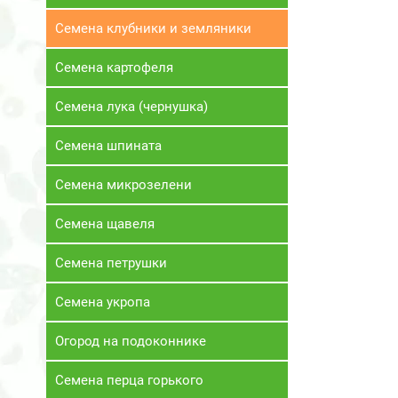
Семена клубники и земляники
Семена картофеля
Семена лука (чернушка)
Семена шпината
Семена микрозелени
Семена щавеля
Семена петрушки
Семена укропа
Огород на подоконнике
Семена перца горького