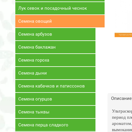
Лук севок и посадочный чеснок
Семена овощей
Семена арбузов
Семена баклажан
Семена гороха
Семена дыни
Семена кабачков и патиссонов
Описание
Семена огурцов
Ультраско
Семена тыквы
период пл
ароматом,
Семена перца сладкого
вымоканию