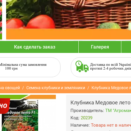
Как сделать заказ
Галерея
Мінімальна сума замовлення
Доставка по всій Україні
100 грн
протязі 2-4 робочих дні
на овощей
Семена клубники и земляники
Клубника Медовое ле
Клубника Медовое лето 
Производитель:
ТМ "Агромак
Код:
20239
Наличие:
Товара нет в нали