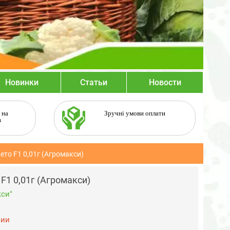
Новинки
Статьи
Новости
 на
Зручні умови оплати
в
то F1 0,01г (Агромакси)
F1 0,01г (Агромакси)
си"
чии