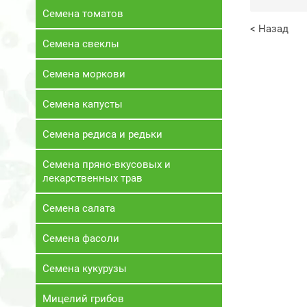
Семена томатов
< Назад
Семена свеклы
Семена моркови
Семена капусты
Семена редиса и редьки
Семена пряно-вкусовых и
лекарственных трав
Семена салата
Семена фасоли
Семена кукурузы
Мицелий грибов