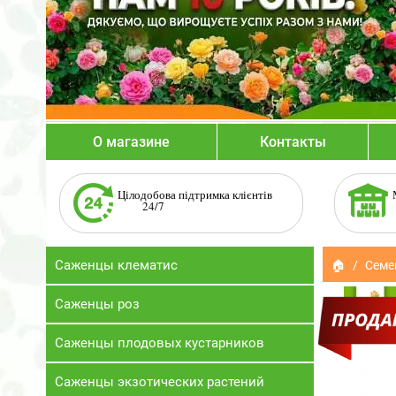
О магазине
Контакты
Цілодобова підтримка клієнтів
24/7
Саженцы клематис
🏠
Семе
Саженцы роз
Саженцы плодовых кустарников
Саженцы экзотических растений