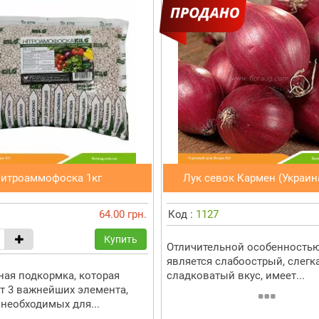
итроаммофоска 1кг
Лук севок Кармен (Украина
64.00 грн.
Код :
1127
Купить
Отличительной особенностью
является слабоострый, слегк
ая подкормка, которая
сладковатый вкус, имеет...
т 3 важнейших элемента,
необходимых для...