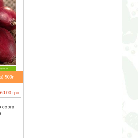
) 500г
60.00 грн.
 сорта
а