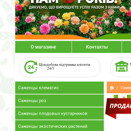
О магазине
Контакты
Цілодобова підтримка клієнтів
24/7
Саженцы клематис
🏠
Семе
Саженцы роз
Саженцы плодовых кустарников
Саженцы экзотических растений