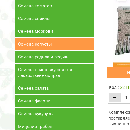
Семена томатов
Семена свеклы
Семена моркови
Семена капусты
Семена редиса и редьки
Семена пряно-вкусовых и
Н
лекарственных трав
Код :
2211
Семена салата
Семена фасоли
Комплексн
Семена кукурузы
поставляе
жизненно 
Мицелий грибов