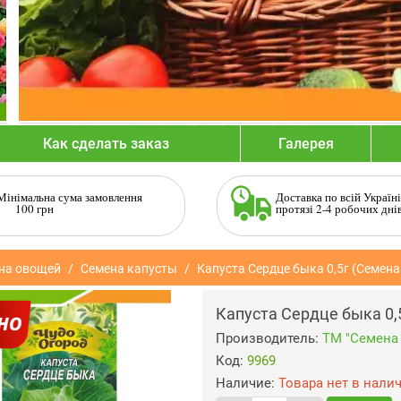
Как сделать заказ
Галерея
Мінімальна сума замовлення
Доставка по всій Україні
100 грн
протязі 2-4 робочих дні
на овощей
Семена капусты
Капуста Сердце быка 0,5г (Семен
Капуста Сердце быка 0,
Производитель:
ТМ "Семена
Код:
9969
Наличие:
Товара нет в нали