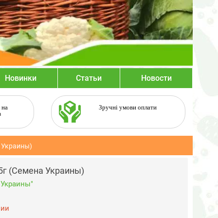
Новинки
Статьи
Новости
 на
Зручні умови оплати
в
а Украины)
5г (Семена Украины)
 Украины"
чии