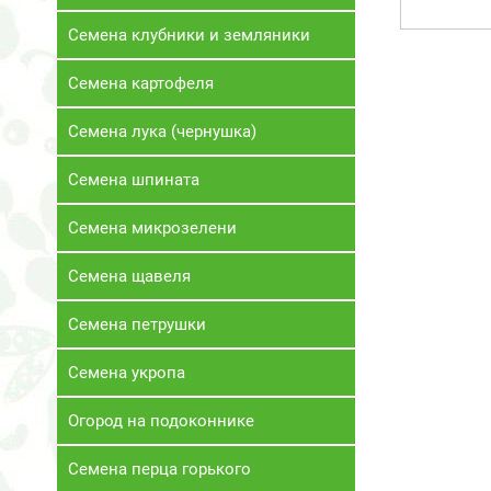
Семена клубники и земляники
Семена картофеля
Семена лука (чернушка)
Семена шпината
Семена микрозелени
Семена щавеля
Семена петрушки
Семена укропа
Огород на подоконнике
Семена перца горького