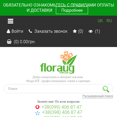
ОБЯЗАТЕЛЬНО ОЗНАКОМЬТЕСЬ С ПРАВИЛАМИ ОПЛАТЫ
И ДОСТАВКИ
Подробнее
UK
RU
Войти
Заказать звонок
(0)
(1)
(0)
0.00
грн.
Добро пожаловать в интернет-магазин
Флора ЮГ, профессиональных семян и саженцев.
Расширенный поиск
Звоните нам! По всем вопросам:
+38(099) 406 87 47
+38(098) 406 87 47