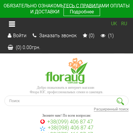
ОБЯЗАТЕЛЬНО ОЗНАКОМЬТЕСЬ С ПРАВИЛАМИ ОПЛАТЫ
И ДОСТАВКИ
Подробнее
UK
RU
Войти
Заказать звонок
(0)
(1)
(0)
0.00
грн.
Добро пожаловать в интернет-магазин
Флора ЮГ, профессиональных семян и саженцев.
Расширенный поиск
Звоните нам! По всем вопросам:
+38(099) 406 87 47
+38(098) 406 87 47