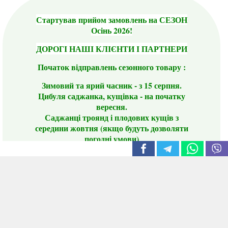
Стартував прийом замовлень на СЕЗОН
Осінь 2026!
ДОРОГІ НАШІ КЛІЄНТИ І ПАРТНЕРИ
Початок відправлень сезонного товару :
Зимовий та ярий часник - з 15 серпня.
Цибуля саджанка, кущівка - на початку
вересня.
Саджанці троянд і плодових кущів з
середини жовтня (якщо будуть дозволяти
погодні умови)
Цього сезону ви будете задоволені
традиційно гарним асортиментом цибулі
сіянки та посадкового часнику, новими
сортами саджанців троянд і не тільки.
📣 Зверніть увагу! Резервуючи сезонні товари
заздалегідь, ви гарантовано отримаєте