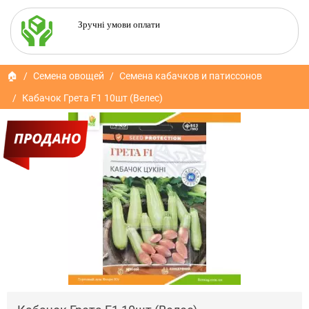
Зручні умови оплати
🏠
Семена овощей
Семена кабачков и патиссонов
Кабачок Грета F1 10шт (Велес)