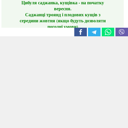
Цибуля саджанка, кущівка - на початку
вересня.
Саджанці троянд і плодових кущів з
середини жовтня (якщо будуть дозволяти
погодні умови)
Цього сезону ви будете задоволені
традиційно гарним асортиментом цибулі
сіянки та посадкового часнику, новими
сортами саджанців троянд і не тільки.
📣 Зверніть увагу! Резервуючи сезонні товари
заздалегідь, ви гарантовано отримаєте
дефіцитні сорти за фіксованою ціною на
момент резервування.
Наші переваги:
Нові сорти.
Вигідні умови доставки.
Лояльні та помірні ціни.