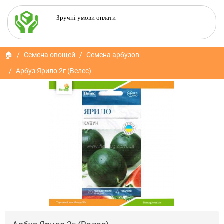
Зручні умови оплати
🏠
Семена овощей
Семена арбузов
Арбуз Ярило 2г (Велес)