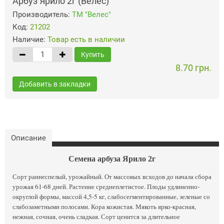
Арбуз Ярило 2г (Велес)
Производитель:
ТМ "Велес"
Код:
21202
Наличие:
Товар есть в наличии
Купить
8.70 грн.
Добавить в закладки
Описание
Семена арбуза Ярило 2г
Сорт раннеспелый, урожайный. От массовых всходов до начала сбора
урожая 61-68 дней. Растение среднеплетистое. Плоды удлиненно-
округлой формы, массой 4,5-5 кг, слабосегментированные, зеленые со
слабозаметными полосами. Кора кожистая. Мякоть ярко-красная,
нежная, сочная, очень сладкая. Сорт ценится за длительное