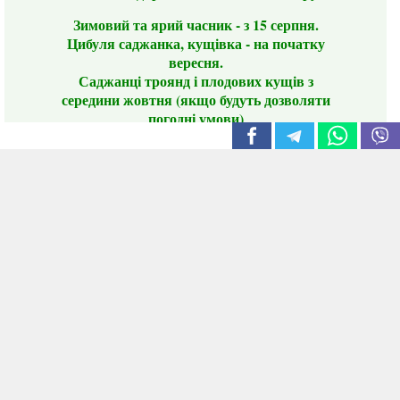
Зимовий та ярий часник - з 15 серпня.
Цибуля саджанка, кущівка - на початку
вересня.
Саджанці троянд і плодових кущів з
середини жовтня (якщо будуть дозволяти
погодні умови)
Цього сезону ви будете задоволені
традиційно гарним асортиментом цибулі
сіянки та посадкового часнику, новими
сортами саджанців троянд і не тільки.
📣 Зверніть увагу! Резервуючи сезонні товари
заздалегідь, ви гарантовано отримаєте
дефіцитні сорти за фіксованою ціною на
момент резервування.
Наші переваги:
Нові сорти.
Вигідні умови доставки.