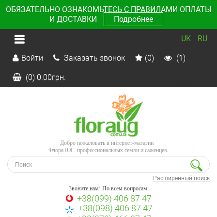
ОБЯЗАТЕЛЬНО ОЗНАКОМЬТЕСЬ С ПРАВИЛАМИ ОПЛАТЫ
И ДОСТАВКИ
Подробнее
UK
RU
Войти
Заказать звонок
(0)
(1)
(0)
0.00
грн.
Добро пожаловать в интернет-магазин
Флора ЮГ, профессиональных семян и саженцев.
Расширенный поиск
Звоните нам! По всем вопросам:
+38(099) 406 87 47
+38(098) 406 87 47