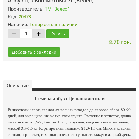
Арбуз Цельнолистный 2г (Велес)
Производитель:
ТМ "Велес"
Код:
20473
Наличие:
Товар есть в наличии
Купить
8.70 грн.
Добавить в закладки
Описание
Семена арбуза Цельнолистный
Раннеспелый сорт, период от полных всходов до первого сбора 80-90
дней, для выращивания в открытом грунте. Растение плетистое, длина
главной плети 1,5-2,0 метра. Плод округлый, гладкий, светло-зеленый,
массой 3,5-5,5 кг. Кора прочная, толщиной 1,0-1,5 см. Мякоть красная,
сочная, зернистая, сахарная, прекрасно утоляет жажду в жаркий день.