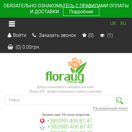
ОБЯЗАТЕЛЬНО ОЗНАКОМЬТЕСЬ С ПРАВИЛАМИ ОПЛАТЫ
И ДОСТАВКИ
Подробнее
UK
RU
Войти
Заказать звонок
(0)
(1)
(0)
0.00
грн.
Добро пожаловать в интернет-магазин
Флора ЮГ, профессиональных семян и саженцев.
Расширенный поиск
Звоните нам! По всем вопросам:
+38(099) 406 87 47
+38(098) 406 87 47