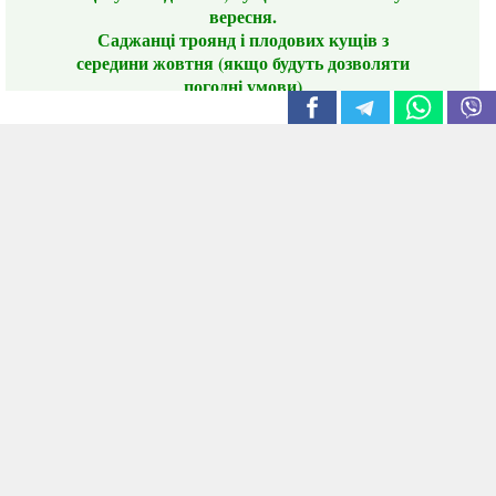
вересня.
Саджанці троянд і плодових кущів з
середини жовтня (якщо будуть дозволяти
погодні умови)
Цього сезону ви будете задоволені
традиційно гарним асортиментом цибулі
сіянки та посадкового часнику, новими
сортами саджанців троянд і не тільки.
📣 Зверніть увагу! Резервуючи сезонні товари
заздалегідь, ви гарантовано отримаєте
дефіцитні сорти за фіксованою ціною на
момент резервування.
Наші переваги:
Нові сорти.
Вигідні умови доставки.
Лояльні та помірні ціни.