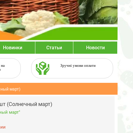
Новинки
Статьи
Новости
 на
Зручні умови оплати
в
чный март)
шт (Солнечный март)
ный март"
чии