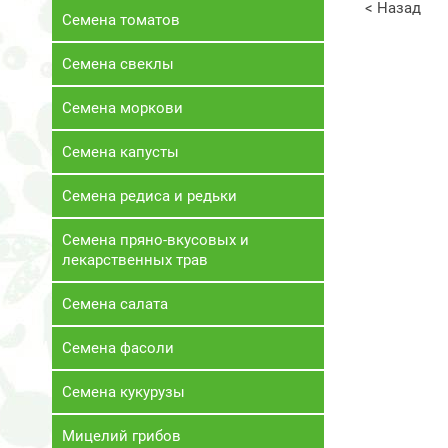
< Назад
Семена томатов
Семена свеклы
Семена моркови
Семена капусты
Семена редиса и редьки
Семена пряно-вкусовых и
лекарственных трав
Семена салата
Семена фасоли
Семена кукурузы
Мицелий грибов