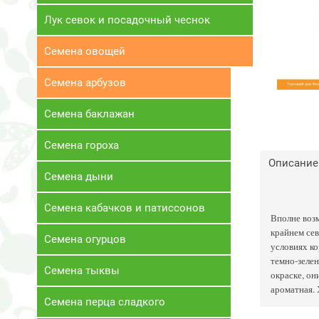
Лук севок и посадочный чеснок
Семена овощей
Семена арбузов
Семена баклажан
Семена гороха
Описание
Семена дыни
Семена кабачков и патиссонов
Вполне возм
крайнем сев
Семена огурцов
условиях ко
темно-зелен
Семена тыквы
окраске, он
ароматная. 
Семена перца сладкого