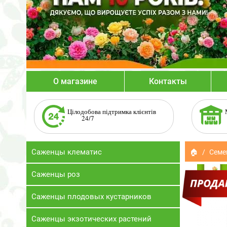
О магазине
Контакты
Цілодобова підтримка клієнтів
24/7
Саженцы клематис
🏠
Семе
Саженцы роз
Саженцы плодовых кустарников
Саженцы экзотических растений