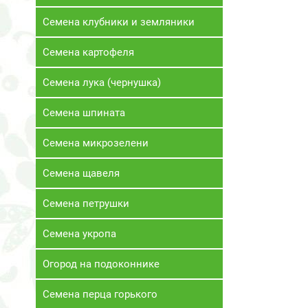
Семена клубники и земляники
Семена картофеля
Семена лука (чернушка)
Семена шпината
Семена микрозелени
Семена щавеля
Семена петрушки
Семена укропа
Огород на подоконнике
Семена перца горького