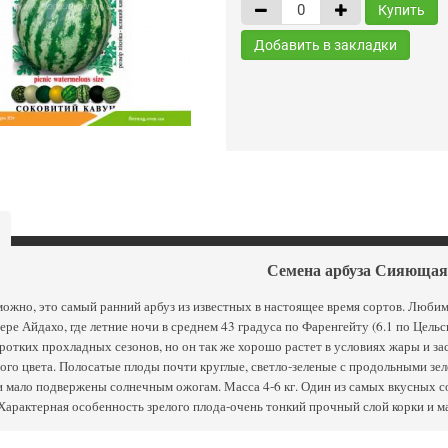
Купить
Добавить в закладки
Семена арбуза Сияющая
ожно, это самый ранний арбуз из известных в настоящее время сортов. Любим
ере Айдахо, где летние ночи в среднем 43 градуса по Фаренгейту (6.1 по Цель
ротких прохладных сезонов, но он так же хорошо растет в условиях жары и за
ого цвета. Полосатые плоды почти круглые, светло-зеленые с продольными зе
и мало подвержены солнечным ожогам. Масса 4-6 кг. Один из самых вкусных со
Характерная особенность зрелого плода-очень тонкий прочный слой корки и ма