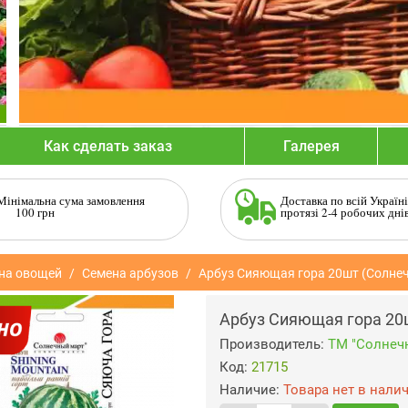
Как сделать заказ
Галерея
Мінімальна сума замовлення
Доставка по всій Україні
100 грн
протязі 2-4 робочих дні
на овощей
Семена арбузов
Арбуз Сияющая гора 20шт (Солне
Арбуз Сияющая гора 20
Производитель:
ТМ "Солнеч
Код:
21715
Наличие:
Товара нет в нали