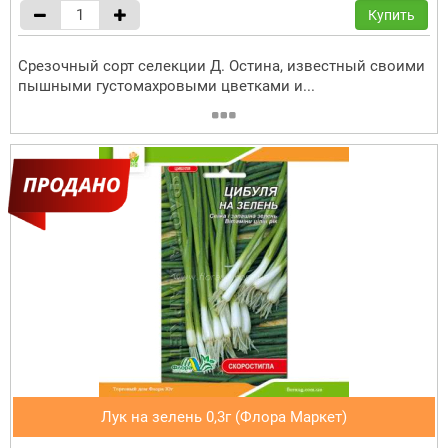
Купить
Срезочный сорт селекции Д. Остина, известный своими
пышными густомахровыми цветками и...
Лук на зелень 0,3г (Флора Маркет)