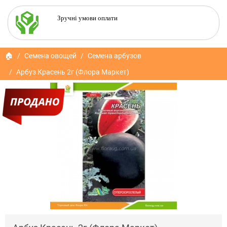
Зручні умови оплати
🏠
Семена овощей
Семена арбузов
Арбуз Красень 2г (Флора Маркет)