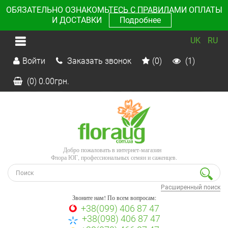
ОБЯЗАТЕЛЬНО ОЗНАКОМЬТЕСЬ С ПРАВИЛАМИ ОПЛАТЫ
И ДОСТАВКИ
Подробнее
UK
RU
Войти
Заказать звонок
(0)
(1)
(0)
0.00
грн.
Добро пожаловать в интернет-магазин
Флора ЮГ, профессиональных семян и саженцев.
Расширенный поиск
Звоните нам! По всем вопросам:
+38(099) 406 87 47
+38(098) 406 87 47