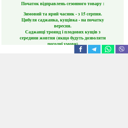
Початок відправлень сезонного товару :
Зимовий та ярий часник - з 15 серпня.
Цибуля саджанка, кущівка - на початку
вересня.
Саджанці троянд і плодових кущів з
середини жовтня (якщо будуть дозволяти
погодні умови)
Цього сезону ви будете задоволені
традиційно гарним асортиментом цибулі
сіянки та посадкового часнику, новими
сортами саджанців троянд і не тільки.
📣 Зверніть увагу! Резервуючи сезонні товари
заздалегідь, ви гарантовано отримаєте
дефіцитні сорти за фіксованою ціною на
момент резервування.
Наші переваги:
Нові сорти.