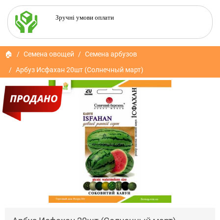
Зручні умови оплати
🏠
Семена овощей
Семена арбузов
Арбуз Исфахан 20шт (Солнечный март)