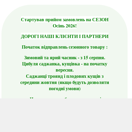
Стартував прийом замовлень на СЕЗОН
Осінь 2026!
ДОРОГІ НАШІ КЛІЄНТИ І ПАРТНЕРИ
Початок відправлень сезонного товару :
Зимовий та ярий часник - з 15 серпня.
Цибуля саджанка, кущівка - на початку
вересня.
Саджанці троянд і плодових кущів з
середини жовтня (якщо будуть дозволяти
погодні умови)
Цього сезону ви будете задоволені
традиційно гарним асортиментом цибулі
сіянки та посадкового часнику, новими
сортами саджанців троянд і не тільки.
📣 Зверніть увагу! Резервуючи сезонні товари