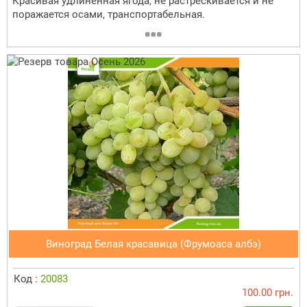
Красивая удлиненная ягода, не растрескивается и не
поражается осами, транспортабельная.
Виноград Белая красавица (Фрумоаса албэ)
Код :
20083
100.00 грн.