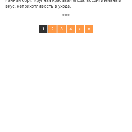
Ранний сорт. Крупная красивая ягода, восхитительный
вкус, неприхотливость в уходе.
1
2
3
4