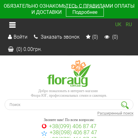
ОБЯЗАТЕЛЬНО ОЗНАКОМЬТЕСЬ С ПРАВИЛАМИ ОПЛАТЫ
И ДОСТАВКИ
Подробнее
UK
RU
Войти
Заказать звонок
(0)
(0)
(0)
0.00
грн.
Добро пожаловать в интернет-магазин
Флора ЮГ, профессиональных семян и саженцев.
Расширенный поиск
Звоните нам! По всем вопросам:
+38(099) 406 87 47
+38(098) 406 87 47