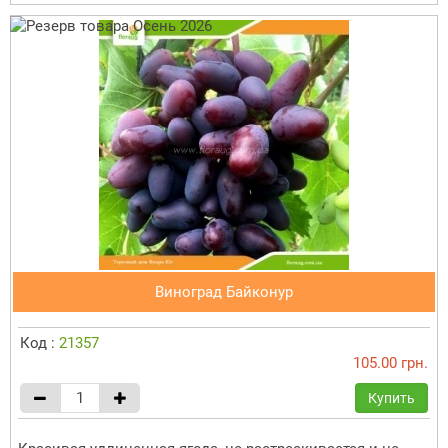
Виноград Байконур
Код :
21357
105.00 грн.
Купить