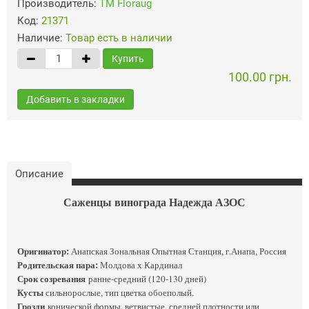
Производитель:
ТМ Floraug
Код:
21371
Наличие:
Товар есть в наличии
Купить
100.00 грн.
Добавить в закладки
Описание
Саженцы винограда Надежда АЗОС
Оригинатор:
Анапская Зональная Опытная Станция, г.Анапа, Россия
Родительская пара:
Молдова х Кардинал
Срок созревания
ранне-средний (120-130 дней)
Кусты
сильнорослые, тип цветка обоеполый.
Грозди
конической формы, ветвистые, средней плотности или