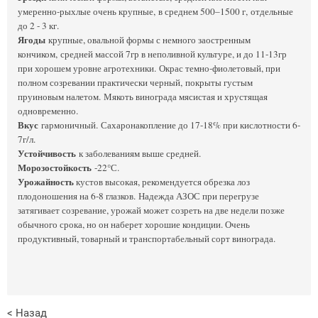
умеренно-рыхлые очень крупные, в среднем 500–1500 г, отдельные
до 2 - 3 кг.
Ягоды
крупные, овальной формы с немного заостренным
кончиком, средней массой 7гр в неполивной культуре, и до 11-13гр
при хорошем уровне агротехники. Окрас темно-фиолетовый, при
полном созревании практически черный, покрыты густым
пруиновым налетом. Мякоть винограда мясистая и хрустящая
одновременно.
Вкус
гармоничный. Сахаронакопление до 17-18% при кислотности 6-
7г/л.
Устойчивость
к заболеваниям выше средней.
Морозостойкость
-22°С.
Урожайность
кустов высокая, рекомендуется обрезка лоз
плодоношения на 6-8 глазков. Надежда АЗОС при перегрузе
затягивает созревание, урожай может созреть на две недели позже
обычного срока, но он наберет хорошие кондиции. Очень
продуктивный, товарный и транспортабельный сорт винограда.
< Назад