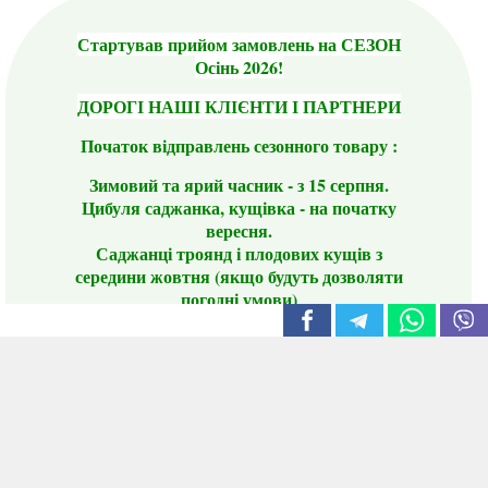
Стартував прийом замовлень на СЕЗОН
Осінь 2026!
ДОРОГІ НАШІ КЛІЄНТИ І ПАРТНЕРИ
Початок відправлень сезонного товару :
Зимовий та ярий часник - з 15 серпня.
Цибуля саджанка, кущівка - на початку
вересня.
Саджанці троянд і плодових кущів з
середини жовтня (якщо будуть дозволяти
погодні умови)
Цього сезону ви будете задоволені
традиційно гарним асортиментом цибулі
сіянки та посадкового часнику, новими
сортами саджанців троянд і не тільки.
📣 Зверніть увагу! Резервуючи сезонні товари
заздалегідь, ви гарантовано отримаєте