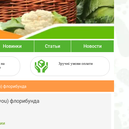
Новинки
Статьи
Новости
 на
Зручні умови оплати
в
ou) флорибунда
 you) флорибунда
чии