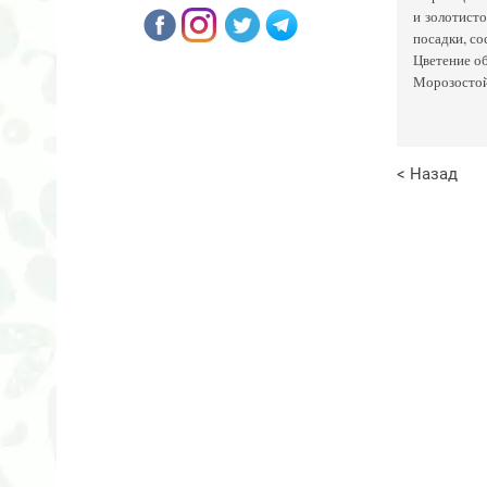
и золотисто
посадки, со
Цветение об
Морозостойк
< Назад