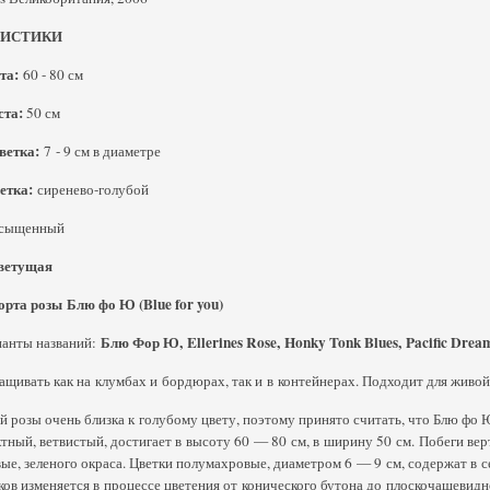
РИСТИКИ
та:
60 - 80 см
та:
50 см
ветка:
7 - 9 см в диаметре
етка:
сиренево-голубой
сыщенный
ветущая
орта розы Блю фо Ю (Blue for you)
Блю Фор Ю
,
Ellerines Rose
,
Honky Tonk Blues
,
Pacific Drea
ианты названий:
ивать как на клумбах и бордюрах, так и в контейнерах. Подходит для живой
й розы очень близка к голубому цвету, поэтому принято считать, что Блю фо
тный, ветвистый, достигает в высоту 60 — 80 см, в ширину 50 см. Побеги ве
ые, зеленого окраса. Цветки полумахровые, диаметром 6 — 9 см, содержат в с
ов изменяется в процессе цветения от конического бутона до плоскочашевидн