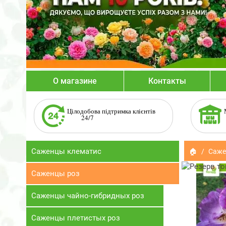
О магазине
Контакты
Цілодобова підтримка клієнтів
24/7
Саженцы клематис
🏠
Саже
Саженцы роз
Саженцы чайно-гибридных роз
Саженцы плетистых роз