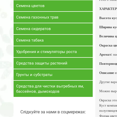
Семена цветов
ХАРАКТЕ
Семена газонных трав
Высота кус
Ширина кус
Семена сидератов
Величина ц
Семена табака
Окраска цв
Удобрения и стимуляторы роста
Аромат:
на
Средства защиты растений
Повторноц
Описание с
Грунты и субстраты
Другие вар
Средства для чистки выгребных ям,
Можно выращ
бассейнов, дымоходов
Окраска это
Куст компак
полуглянцев
Слідкуйте за нами в соцмережах:
Форма цветк