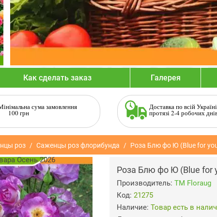
Как сделать заказ
Галерея
Мінімальна сума замовлення
Доставка по всій Україні
100 грн
протязі 2-4 робочих дні
нцы роз
Саженцы роз флорибунда
Роза Блю фо Ю (Blue for y
Роза Блю фо Ю (Blue for
Производитель:
ТМ Floraug
Код:
21275
Наличие:
Товар есть в нали