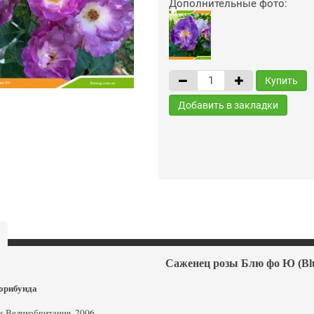
Дополнительные фото:
Купить
Добавить в закладки
Саженец розы Блю фо Ю (Blue
орибунда
mes Великобритания, 2006