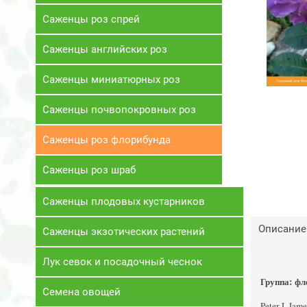
Саженцы роз спрей
Саженцы английских роз
Саженцы миниатюрных роз
Саженцы почвопокровных роз
Саженцы роз флорибунда
Саженцы роз шраб
Саженцы плодовых кустарников
Описание
Саженцы экзотических растений
Лук севок и посадочный чеснок
Группа: фл
Семена овощей
Peter J. Ja