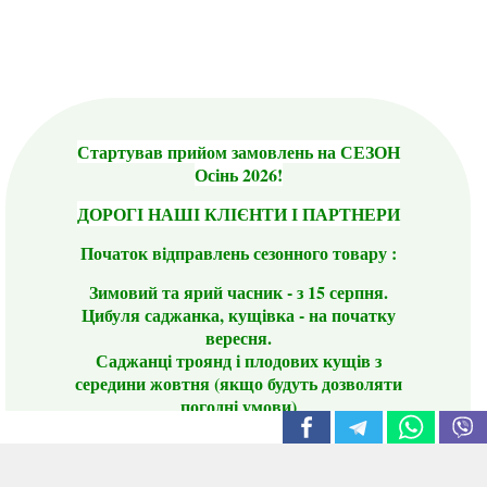
Стартував прийом замовлень на СЕЗОН
Осінь 2026!
ДОРОГІ НАШІ КЛІЄНТИ І ПАРТНЕРИ
Початок відправлень сезонного товару :
Зимовий та ярий часник - з 15 серпня.
Цибуля саджанка, кущівка - на початку
вересня.
Саджанці троянд і плодових кущів з
середини жовтня (якщо будуть дозволяти
погодні умови)
Цього сезону ви будете задоволені
традиційно гарним асортиментом цибулі