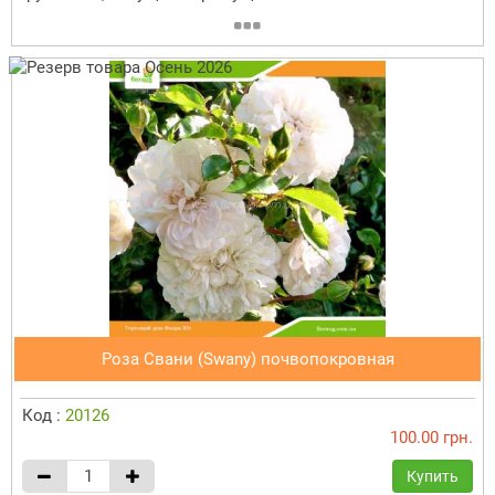
Роза Свани (Swany) почвопокровная
Код :
20126
100.00 грн.
Купить