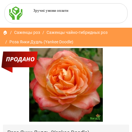
Зручні умови оплати
🏠
Саженцы роз
Саженцы чайно-гибридных роз
Роза Янки Дудль (Yankee Doodle)