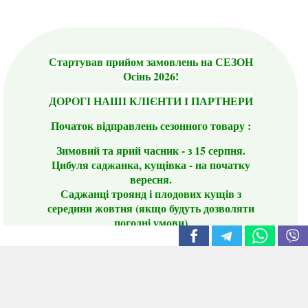
Стартував прийом замовлень на СЕЗОН
Осінь 2026!
ДОРОГІ НАШІ КЛІЄНТИ І ПАРТНЕРИ
Початок відправлень сезонного товару :
Зимовий та ярий часник - з 15 серпня.
Цибуля саджанка, кущівка - на початку
вересня.
Саджанці троянд і плодових кущів з
середини жовтня (якщо будуть дозволяти
погодні умови)
Цього сезону ви будете задоволені
традиційно гарним асортиментом цибулі
сіянки та посадкового часнику, новими
сортами саджанців троянд і не тільки.