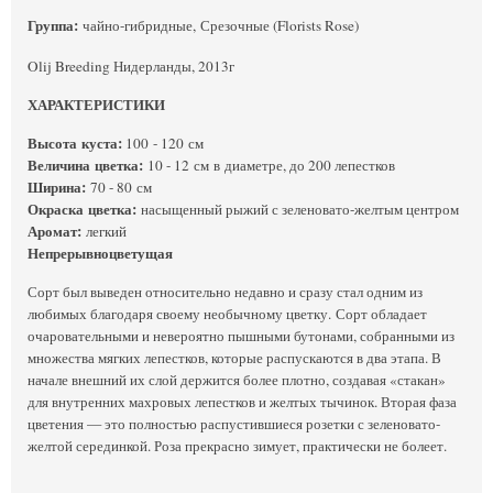
Группа
:
чайно
-
гибридные,
Срезочные (Florists Rose)
Olij Breeding Нидерланды, 2013г
ХАРАКТЕРИСТИКИ
Высота
куста
:
10
0
- 12
0
см
Величина
цветка
:
10 - 12
см
в
диаметре, до 200 лепестков
Ширина
:
70 - 80
см
Окраска
цветка
:
насыщенный рыжий с зеленовато-желтым центром
Аромат
:
легкий
Непрерывноцветущая
Сорт был выведен относительно недавно и сразу стал одним из
любимых благодаря своему необычному цветку.
Сорт обладает
очаровательными и невероятно пышными бутонами, собранными из
множества мягких лепестков, которые распускаются в два этапа. В
начале внешний их слой держится более плотно, создавая «стакан»
для внутренних махровых лепестков и желтых тычинок. Вторая фаза
цветения — это полностью распустившиеся розетки с зеленовато-
желтой серединкой. Роза прекрасно зимует, практически не болеет.