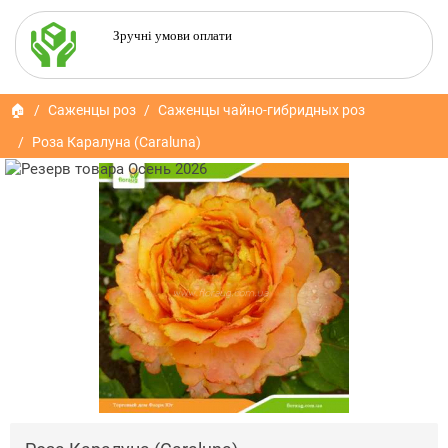
Зручні умови оплати
🏠
Саженцы роз
Саженцы чайно-гибридных роз
Роза Каралуна (Caraluna)