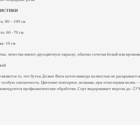
РИСТИКИ
а: 80 – 100 см
а: 60 - 70 см
ка: 10 см
тка: лепестки имеют двухцветную окраску, обычно сочетая белый или кремов
кий
является то, что бутон Дольче Вита почти никогда полностью не раскрывается
 особую элегантность. Цветение повторное, волнами, при этом первая волна —
омендуются профилактические обработки. Сорт выдерживает морозы до -23°C,