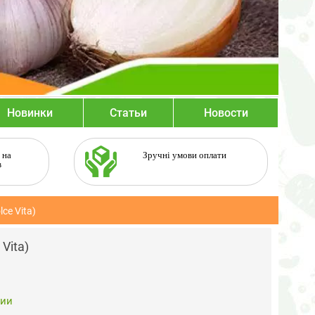
Новинки
Статьи
Новости
 на
Зручні умови оплати
в
ce Vita)
Vita)
чии