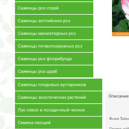
Саженцы роз спрей
Саженцы английских роз
Саженцы миниатюрных роз
Саженцы почвопокровных роз
Саженцы роз флорибунда
Саженцы роз шраб
Саженцы плодовых кустарников
Описание
Саженцы экзотических растений
Лук севок и посадочный чеснок
Rosen Tanta
Семена овощей
Группа: ча