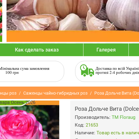
Как сделать заказ
Галерея
Мінімальна сума замовлення
Доставка по всій Україні
100 грн
протязі 2-4 робочих дні
нцы роз
Саженцы чайно-гибридных роз
Роза Дольче Вита (Dol
Роза Дольче Вита (Dolce 
Производитель:
ТМ Floraug
Код:
21653
Наличие:
Товар есть в нали