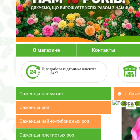
О магазине
Контакты
Цілодобова підтримка клієнтів
24/7
Саженцы клематис
🏠
Саже
Саженцы роз
Саженцы чайно-гибридных роз
Саженцы плетистых роз