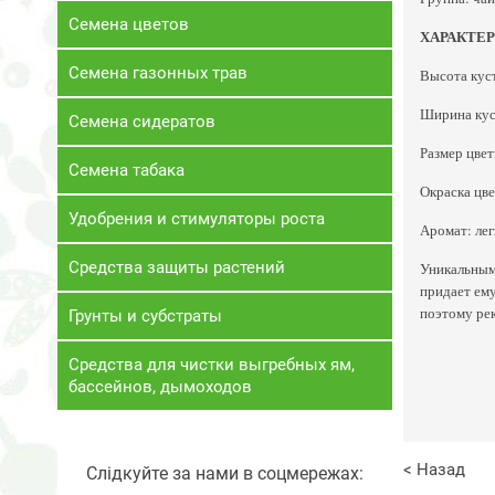
Семена цветов
ХАРАКТЕ
Семена газонных трав
Высота куст
Ширина куст
Семена сидератов
Размер цвет
Семена табака
Окраска цве
Удобрения и стимуляторы роста
Аромат: лег
Средства защиты растений
Уникальным 
придает ему
поэтому рек
Грунты и субстраты
Средства для чистки выгребных ям,
бассейнов, дымоходов
< Назад
Слідкуйте за нами в соцмережах: