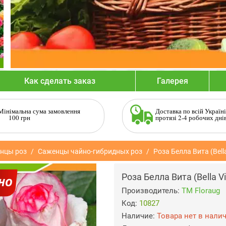
Как сделать заказ
Галерея
Мінімальна сума замовлення
Доставка по всій Україні
100 грн
протязі 2-4 робочих дні
нцы роз
Саженцы чайно-гибридных роз
Роза Белла Вита (Bella
Роза Белла Вита (Bella Vi
Производитель:
ТМ Floraug
Код:
10827
Наличие:
Товара нет в нали