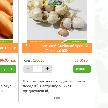
Чеснок посевной Алейский яровой
дия) 500г
(Украина) 500г
95.00 грн.
Код :
250250
95.00 грн.
Купить
Купить
Яровой сорт чеснока (для весенней
а вкус и
посадки), нестрелкующийся,
...
среднеспелый,...