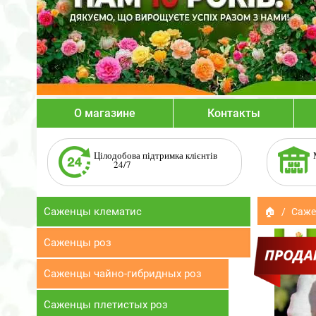
О магазине
Контакты
Цілодобова підтримка клієнтів
24/7
Саженцы клематис
🏠
Саже
Саженцы роз
Саженцы чайно-гибридных роз
Саженцы плетистых роз