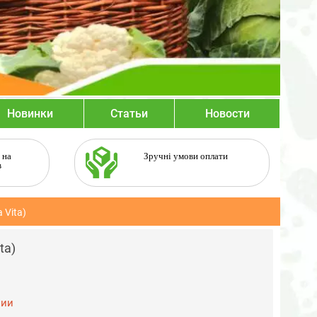
Новинки
Статьи
Новости
 на
Зручні умови оплати
в
 Vita)
ta)
чии