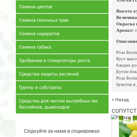
Семена цветов
Высота к
Величина
Семена газонных трав
Окраска 
Аромат:
т
Семена сидератов
Описание 
Семена табака
Роза Белл
Куст высо
Удобрения и стимуляторы роста
бледно-ро
Бутон бок
Средства защиты растений
Роза Белл
букетов и
Грунты и субстраты
< Назад
Средства для чистки выгребных ям,
бассейнов, дымоходов
СОПУТСТ
Слідкуйте за нами в соцмережах: