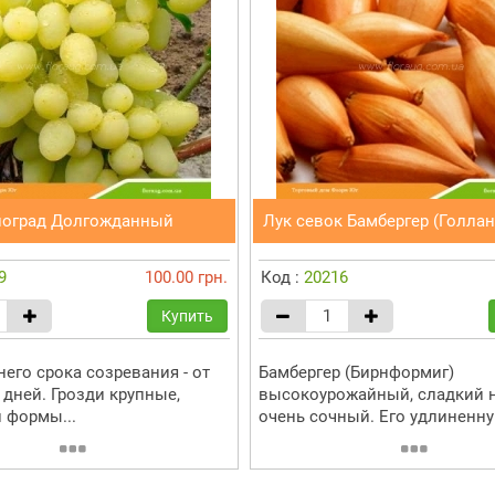
ноград Долгожданный
Лук севок Бамбергер (Голлан
9
100.00 грн.
Код :
20216
Купить
него срока созревания - от
Бамбергер (Бирнформиг)
 дней. Грозди крупные,
высокоурожайный, сладкий н
 формы...
очень сочный. Его удлиненную