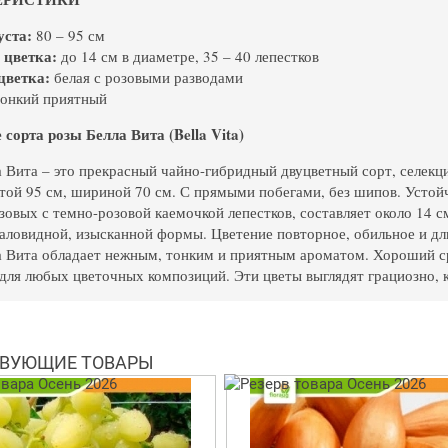
уста:
80 – 95 см
 цветка:
до 14 см в диаметре, 35 – 40 лепестков
цветка:
белая с розовыми разводами
онкий приятный
сорта розы Белла Вита (Bella Vita)
а Вита – это прекрасный чайно-гибридный двуцветный сорт, селекц
той 95 см, шириной 70 см. С прямыми побегами, без шипов. Устой
зовых с темно-розовой каемочкой лепестков, составляет около 14 см
аловидной, изысканной формы. Цветение повторное, обильное и д
а Вита обладает нежным, тонким и приятным ароматом. Хороший с
 для любых цветочных композиций. Эти цветы выглядят грациозно, 
ВУЮЩИЕ ТОВАРЫ