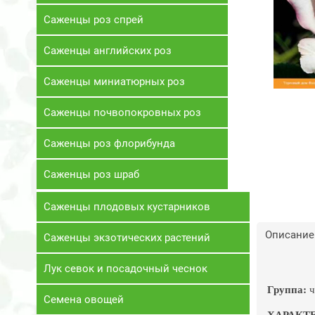
Саженцы роз спрей
Саженцы английских роз
Саженцы миниатюрных роз
Саженцы почвопокровных роз
Саженцы роз флорибунда
Саженцы роз шраб
Саженцы плодовых кустарников
Описание
Саженцы экзотических растений
Лук севок и посадочный чеснок
Группа:
ч
Семена овощей
ХАРАКТ