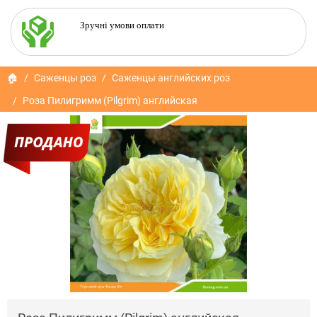
Зручні умови оплати
🏠
Саженцы роз
Саженцы английских роз
Роза Пилигримм (Pilgrim) английская