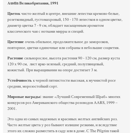
Austin Великобритания, 1991
Цветок
чисто-желтый в центре, внешние лепестки кремово-белые,
розетковидный, густомахровый, 150 - 170 лепестков в одном цветке,
диаметр цветка 7 - 9 см, обладает насыщенным ароматом
классического чая с нотками мирры и специй.
Цветение
очень обильное, продолжительное до заморозков,
повторное, цветки одиночные или собраны в небольшие соцветия.
Растение
сильнорослое, высота растения 90 - 120 см, размер куста
120 х 90 см, лист ярко-зеленый, средний, полуглянцевый,
кожистый. При выращивании на опоре достигает 3 м.
Устойчивость
к черной пятнистости высокая, к мучнистой росе
средняя, морозостойкий сорт.
Мировые награды:
звание «Лучший Современный Шраб» многих
конкурсов роз Американского общества розоводов AARS, 1999 –
2001.
Это одна из самых надежных и красивых желтых английских роз.
Часто желтые цвета у роз бывают излишне резкими, и вследствие
этого их сложно разместить в саду или в доме. С The Pilgrim такой