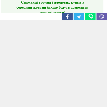
Саджанці троянд і плодових кущів з
середини жовтня (якщо будуть дозволяти
погодні умови)
Цього сезону ви будете задоволені
традиційно гарним асортиментом цибулі
сіянки та посадкового часнику, новими
сортами саджанців троянд і не тільки.
📣 Зверніть увагу! Резервуючи сезонні товари
заздалегідь, ви гарантовано отримаєте
дефіцитні сорти за фіксованою ціною на
момент резервування.
Наші переваги:
Нові сорти.
Вигідні умови доставки.
Лояльні та помірні ціни.
Інформація на сайті актуальна,