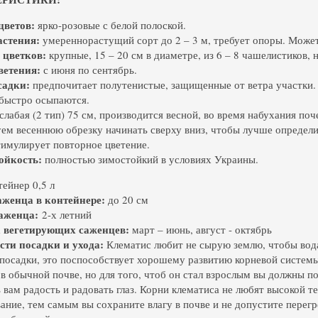
цветов:
ярко-розовые с белой полоской.
астения:
умереннорастущий сорт до 2 – 3 м, требует опоры. Может
 цветков:
крупные, 15 – 20 см в диаметре, из 6 – 8 чашелистиков, 
ветения:
с июня по сентябрь.
садки:
предпочитает полутенистые, защищенные от ветра участки
 быстро осыпаются.
слабая (2 тип) 75 см, производится весной, во время набухания поч
ем весеннюю обрезку начинать сверху вниз, чтобы лучше определит
тимулирует повторное цветение.
ойкость:
полностью зимостойкий в условиях Украины.
ейнер 0,5 л
аженца в контейнере:
до 20 см
саженца:
2-х летний
 вегетирующих саженцев:
март – июнь, август - октябрь
сти посадки и ухода:
Клематис любит не сырую землю, чтобы вода 
 посадки, это поспособствует хорошему развитию корневой системы
 в обычной почве, но для того, чтоб он стал взрослым вы должны по
 вам радость и радовать глаз. Корни клематиса не любят высокой 
ание, тем самым вы сохраните влагу в почве и не допустите перег