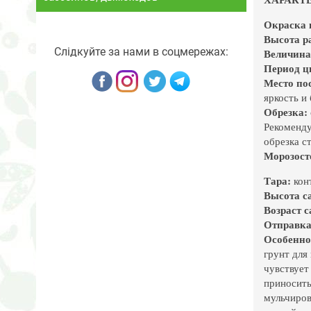
Окраска 
Высота р
Слідкуйте за нами в соцмережах:
Величина
Период ц
Место по
яркость и
Обрезка:
Рекоменду
обрезка с
Морозост
Тара:
конт
Высота с
Возраст 
Отправка
Особенно
грунт для
чувствует
приносить
мульчиров