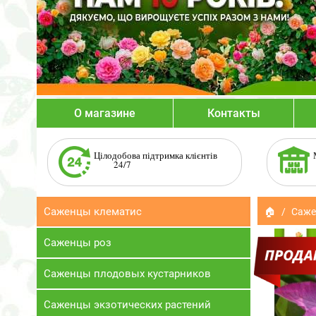
О магазине
Контакты
Цілодобова підтримка клієнтів
24/7
Саженцы клематис
🏠
Саже
Саженцы роз
Саженцы плодовых кустарников
Саженцы экзотических растений