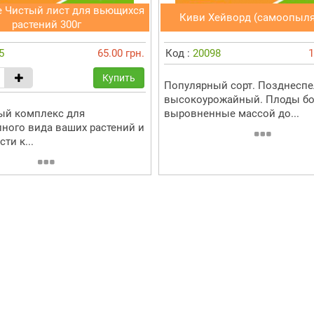
е Чистый лист для вьющихся
Киви Хейворд (самоопыл
растений 300г
5
65.00 грн.
Код :
20098
1
Купить
Популярный сорт. Позднесп
высокоурожайный. Плоды бо
ый комплекс для
выровненные массой до...
ного вида ваших растений и
ти к...