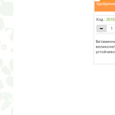
Удобрени
Код :
2010
Витаминн
великолеп
устойчивос