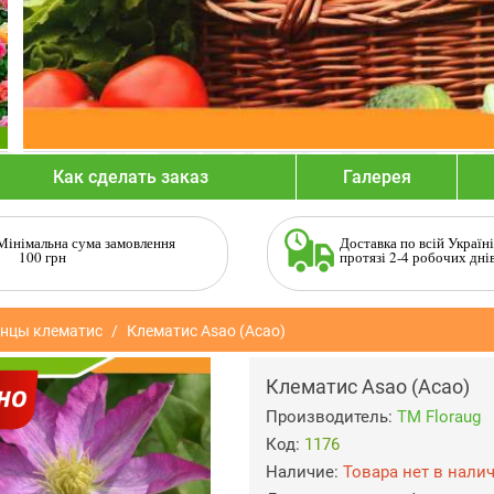
Как сделать заказ
Галерея
Мінімальна сума замовлення
Доставка по всій Україні
100 грн
протязі 2-4 робочих дні
нцы клематис
Клематис Asao (Асао)
Клематис Asao (Асао)
Производитель:
ТМ Floraug
Код:
1176
Наличие:
Товара нет в нали