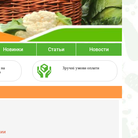
Новинки
Статьи
Новости
 на
Зручні умови оплати
в
чии