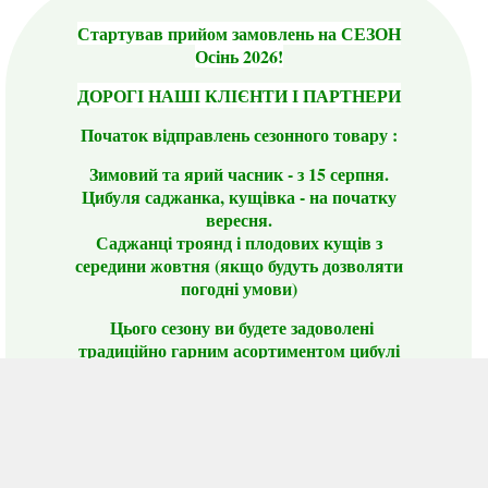
Стартував прийом замовлень на СЕЗОН
Осінь 2026!
ДОРОГІ НАШІ КЛІЄНТИ І ПАРТНЕРИ
Початок відправлень сезонного товару :
Зимовий та ярий часник - з 15 серпня.
Цибуля саджанка, кущівка - на початку
вересня.
Саджанці троянд і плодових кущів з
середини жовтня (якщо будуть дозволяти
погодні умови)
Цього сезону ви будете задоволені
традиційно гарним асортиментом цибулі
сіянки та посадкового часнику, новими
сортами саджанців троянд і не тільки.
📣 Зверніть увагу! Резервуючи сезонні товари
заздалегідь, ви гарантовано отримаєте
дефіцитні сорти за фіксованою ціною на