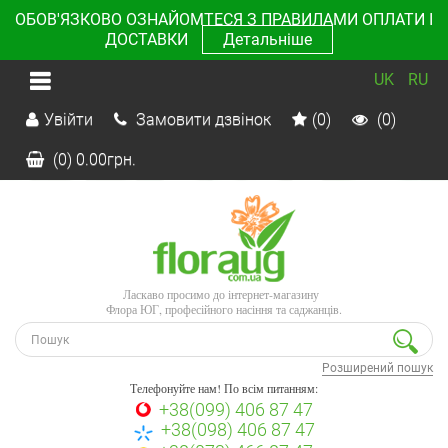
ОБОВ'ЯЗКОВО ОЗНАЙОМТЕСЯ З ПРАВИЛАМИ ОПЛАТИ І
ДОСТАВКИ
Детальніше
UK
RU
Увійти
Замовити дзвінок
(0)
(0)
(0)
0.00
грн.
Ласкаво просимо до інтернет-магазину
Флора ЮГ, професійного насіння та саджанців.
Розширений пошук
Телефонуйте нам! По всім питанням:
+38(099) 406 87 47
+38(098) 406 87 47