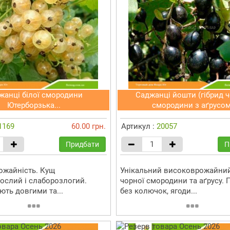
жанці білої смородини
Саджанці йошти (гібрид ч
Ютерборзька...
смородини з аґрусом
1169
60.00 грн.
Артикул :
20057
Придбати
П
ожайність. Кущ
Унікальний високоврожайний
ослий і слаборозлогий.
чорної смородини та аґрусу. 
ють довгими та...
без колючок, ягоди...