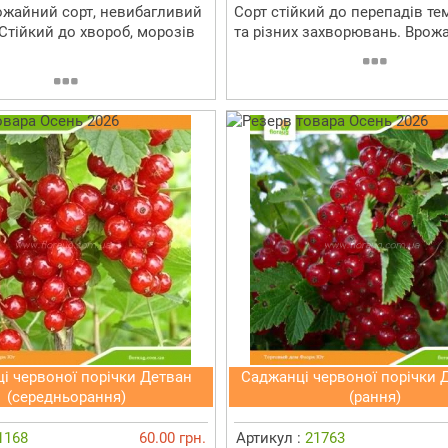
жайний сорт, невибагливий
Сорт стійкий до перепадів те
 Стійкий до хвороб, морозів
та різних захворювань. Врож
і червоної порічки Детван
Саджанці червоної порічки 
(середньорання)
(рання)
1168
60.00 грн.
Артикул :
21763