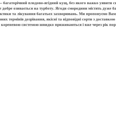
 багаторічний плодово-ягідний кущ, без якого важко уявити св
е добре озивається на турботу. Ягоди смородини містять дуже б
ктики та лікування багатьох захворювань. Ми пропонуємо Вам 
ізних термінів дозрівання, якісні та відповідні сорти з доставко
 кореневою системою швидко приживаються і вже через рік пор