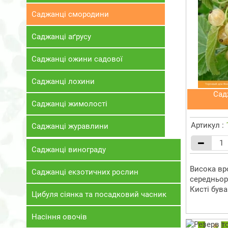
Саджанці смородини
Саджанці аґрусу
Саджанці ожини садової
Саджанці лохини
Сад
Саджанці жимолості
Артикул :
Саджанці журавлини
Саджанці винограду
Висока вр
Саджанці екзотичних рослин
середньор
Кисті бува
Цибуля сіянка та посадковий часник
Насіння овочів