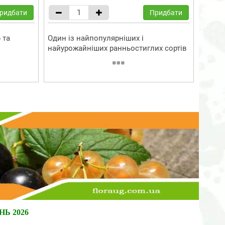
ридбати
Придбати
 та
Один із найпопулярніших і
найурожайніших ранньостиглих сортів
ІНЬ
2026