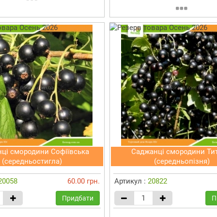
ці смородини Софіївська
Саджанці смородини Тит
(середньостигла)
(середньопізня)
20058
60.00 грн.
Артикул :
20822
Придбати
П