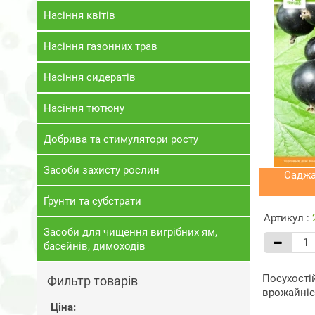
Насіння квітів
Насіння газонних трав
Насіння сидератів
Насіння тютюну
Добрива та стимулятори росту
Засоби захисту рослин
Саджа
Ґрунти та субстрати
Артикул :
Засоби для чищення вигрібних ям,
басейнів, димоходів
Посухості
Фильтр товарів
врожайніст
Ціна: