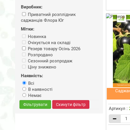
Виробник:
Приватний розплідник
саджанців Флора Юг
Мітки:
Новинка
Очікується на складі
Резерв товару Осінь 2026
Розпродано
Сезонний розпродаж
Ціну знижено
Наявність:
Всі
В наявності
Саджан
Немає
Фільтрувати
Скинути фільтр
Артикул :