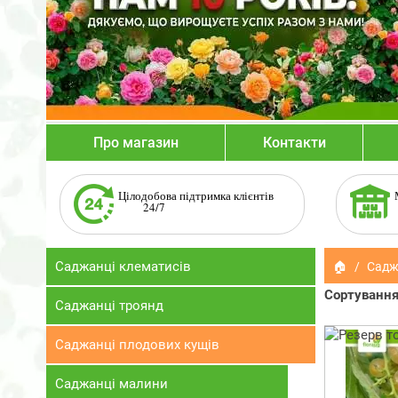
Про магазин
Контакти
Цілодобова підтримка клієнтів
24/7
Саджанці клематисів
🏠
Садж
Сортування
Саджанці троянд
Саджанці плодових кущів
Саджанці малини