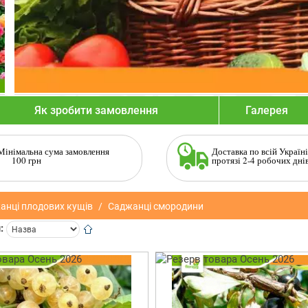
Як зробити замовлення
Галерея
Мінімальна сума замовлення
Доставка по всій Україні
100 грн
протязі 2-4 робочих дні
анці плодових кущів
Саджанці смородини
: