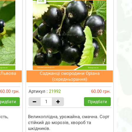
 Львова
Саджанці смородини Оріана
(середньорання)
60.00 грн.
Артикул :
21992
60.00 грн.
ридбати
Придбати
сть,
Великоплідна, урожайна, смачна. Сорт
стійкий до морозів, хвороб та
шкідників.