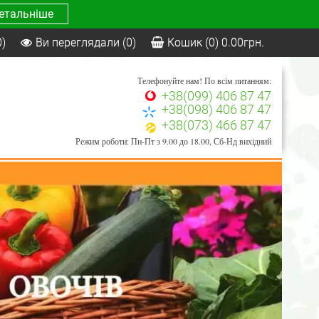
етальніше
0)
Ви переглядали
(0)
Кошик
(0)
0.00
грн.
Телефонуйте нам! По всім питанням:
+38(099) 406 87 47
+38(098) 406 87 47
+38(073) 466 87 47
Режим роботи: Пн-Пт з 9.00 до 18.00, Сб-Нд вихідний