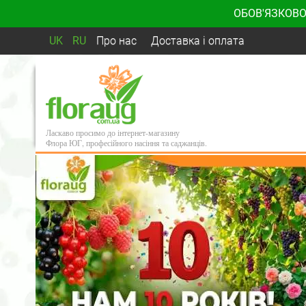
ОБОВ'ЯЗКОВО
UK
RU
Про нас
Доставка і оплата
Ласкаво просимо до інтернет-магазину
Флора ЮГ, професійного насіння та саджанців.