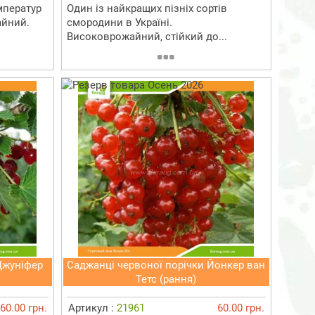
мператур
Один із найкращих пізніх сортів
айний.
смородини в Україні.
Високоврожайний, стійкий до...
Джуніфер
Саджанці червоної порічки Йонкер ван
Тетс (рання)
60.00 грн.
Артикул :
21961
60.00 грн.