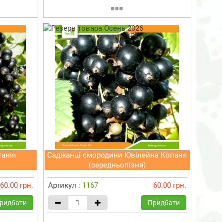
анія
Саджанці смородини Ювілейна Копаня
(середньопізня)
60.00 грн.
Артикул :
1167
60.00 грн.
ридбати
Придбати