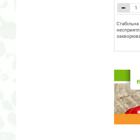
Стабільна 
несприятл
захворюва