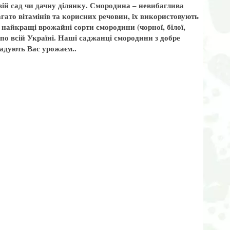
ій сад чи дачну ділянку. Смородина – невибаглива
агато вітамінів та корисних речовин, їх використовують
найкращі врожайні сорти смородини (чорної, білої,
ю по всій Україні. Наші саджанці смородини з добре
адують Вас урожаєм..