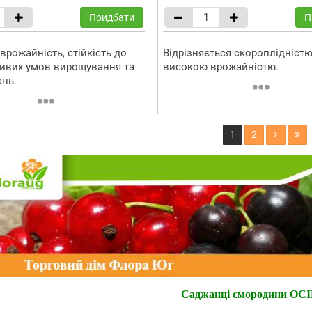
Придбати
П
врожайність, стійкість до
Відрізняється скороплідністю
ивих умов вирощування та
високою врожайністю.
нь.
1
2
Саджанці смородини ОС