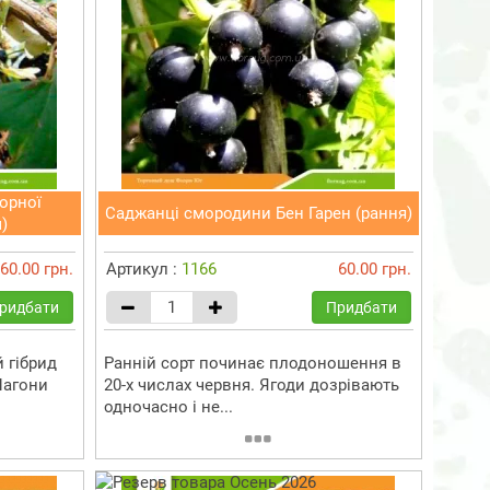
орної
Саджанці смородини Бен Гарен (рання)
)
60.00 грн.
Артикул :
1166
60.00 грн.
ридбати
Придбати
 гібрид
Ранній сорт починає плодоношення в
Пагони
20-х числах червня. Ягоди дозрівають
одночасно і не...