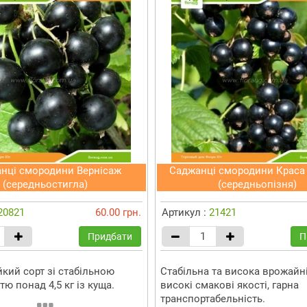
нці смородини Вернісаж
Саджанці смородини Краса
(середньостигла)
(середньопізня)
20821
60.00 грн.
Артикул :
21421
Придбати
П
йкий сорт зі стабільною
Стабільна та висока врожайні
ю понад 4,5 кг із куща.
високі смакові якості, гарна
транспортабельність.