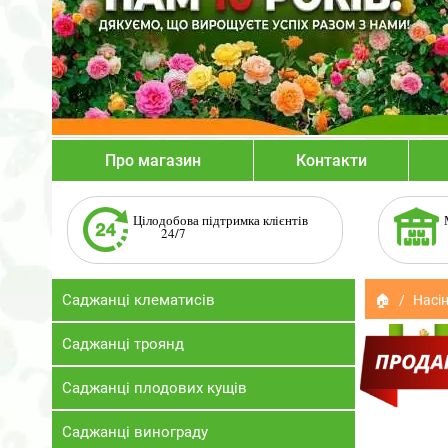
Про магазин
Контакти
Цілодобова підтримка клієнтів
24/7
Саджанці клематисів
🏠
Насін
Саджанці троянд
Саджанці плодових кущів
Саджанці винограду