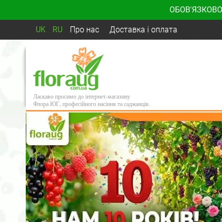
ОБОВ'ЯЗКОВО
UK
RU
Про нас
Доставка і оплата
Ласкаво просимо до інтернет-магазину
Флора ЮГ, професійного насіння та саджанців.