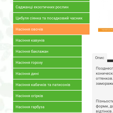
Саджанці екзотичних рослин
Цибуля сіянка та посадковий часник
Насіння овочів
Насіння кавунів
Насіння баклажан
Опис
Насіння гороху
Позднесп
коническ
Насіння дині
оттенков
заморажи
Насіння кабачків та патисонів
Насіння огірків
Пізньости
форми, д
Насіння гарбуза
відтінків