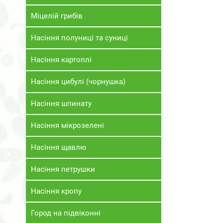
Міцелій грибів
Насіння полуниці та суниці
Насіння картоплі
Насіння цибулі (чорнушка)
Насіння шпинату
Насіння мікрозелені
Насіння щавлю
Насіння петрушки
Насіння кропу
Город на підвіконні