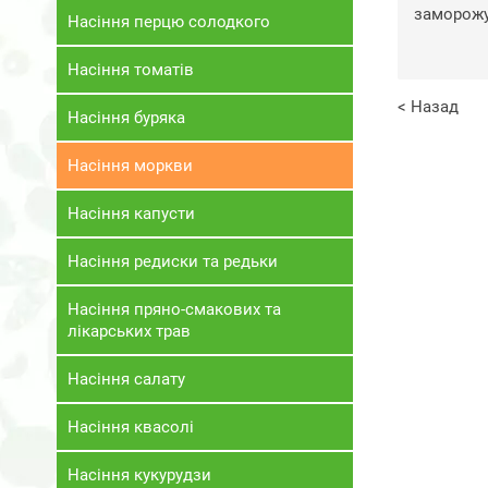
заморожу
Насіння перцю солодкого
Насіння томатів
< Назад
Насіння буряка
Насіння моркви
Насіння капусти
Насіння редиски та редьки
Насіння пряно-смакових та
лікарських трав
Насіння салату
Насіння квасолі
Насіння кукурудзи