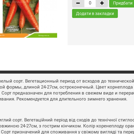
Придбати
Додати в закладки
елый сорт. Вегетационный период от всходов до технической
ой формы, длиной 24-27см, остроконечный. Цвет корнеплода
. Сорт предназначен для потребления в свежем виде и перера
вания. Рекомендуется для длительного зимнего хранения.
глий сорт. Вегетаційний період від сходів до технічної стигло
овжиною 24-27см, з гострим кінчиком. Колір коренеплоду ора
. Сорт призначений для споживання у свіжому вигляді та пере