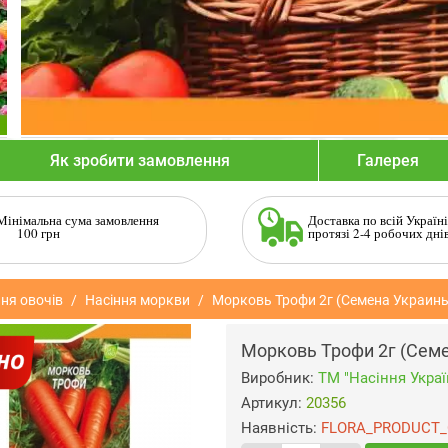
Як зробити замовлення
Галерея
Мінімальна сума замовлення
Доставка по всій Україні
100 грн
протязі 2-4 робочих дні
ня овочів
Насіння моркви
Морковь Трофи 2г (Семена Украин
Морковь Трофи 2г (Сем
Виробник:
ТМ "Насіння Украї
Артикул:
20356
Наявність:
FLORA_PRODUCT_