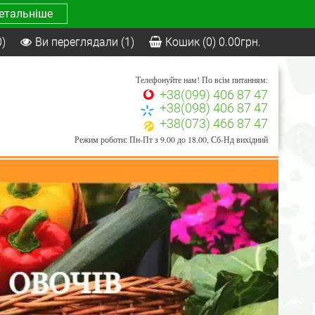
етальніше
0)
Ви переглядали
(1)
Кошик
(0)
0.00
грн.
Телефонуйте нам! По всім питанням:
+38(099) 406 87 47
+38(098) 406 87 47
+38(073) 466 87 47
Режим роботи: Пн-Пт з 9.00 до 18.00, Сб-Нд вихідний