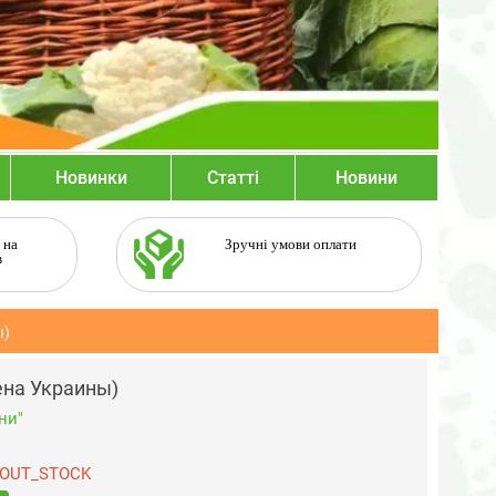
Новинки
Статті
Новини
 на
Зручні умови оплати
в
ы)
ена Украины)
ни"
OUT_STOCK