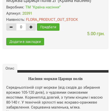
Морква Цариця полів 2г (Країна насіння)
Виробник:
ТМ "Країна насіння"
Артикул:
20391
Наявність:
FLORA_PRODUCT_OUT_STOCK
Придбати
5.00 грн.
Додати в закладки
Опис
Насіння моркви Цариця полів
Середньопізній сорт моркви (від сходів до збирання
врожаю 105-120 днів), з чудовими смаковими
якостями. Коренеплід довгий, з тупим кінцем і масою
80-140 г. У технічній зрілості має яскраво-оранжеве
забарвлення. Серцевина маленька, м'яка.