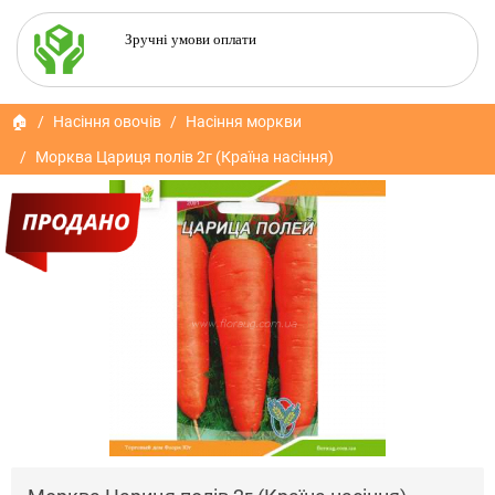
Зручні умови оплати
🏠
Насіння овочів
Насіння моркви
Морква Цариця полів 2г (Країна насіння)