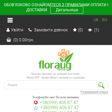
ОБОВ'ЯЗКОВО ОЗНАЙОМТЕСЯ З ПРАВИЛАМИ ОПЛАТИ І
ДОСТАВКИ
Детальніше
UK
RU
Увійти
Замовити дзвінок
(0)
(1)
(0)
0.00
грн.
Ласкаво просимо до інтернет-магазину
Флора ЮГ, професійного насіння та саджанців.
Розширений пошук
Телефонуйте нам! По всім питанням:
+38(099) 406 87 47
+38(098) 406 87 47