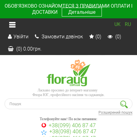
ОБОВ'ЯЗКОВО ОЗНАЙОМТЕСЯ З ПРАВИЛАМИ ОПЛАТИ І
ДОСТАВКИ
Детальніше
UK
RU
Увійти
Замовити дзвінок
(0)
(0)
(0)
0.00
грн.
Ласкаво просимо до інтернет-магазину
Флора ЮГ, професійного насіння та саджанців.
Розширений пошук
Телефонуйте нам! По всім питанням:
+38(099) 406 87 47
+38(098) 406 87 47