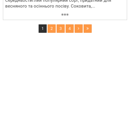
Середньостиглий популярний сорт, придатний для
весняного та осіннього посіву. Соковита,...
1
2
3
4