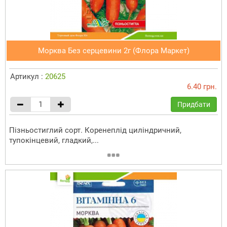
Морква Без серцевини 2г (Флора Маркет)
Артикул :
20625
6.40 грн.
Придбати
Пізньостиглий сорт. Коренеплід циліндричний,
тупокінцевий, гладкий,...