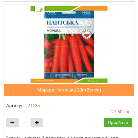
Морква Нантська 20г (Велес)
Артикул :
21125
27.50 грн.
Придбати