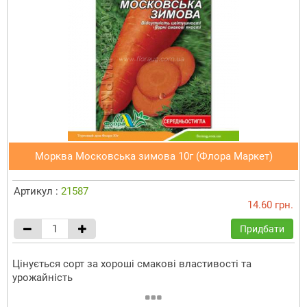
Морква Московська зимова 10г (Флора Маркет)
Артикул :
21587
14.60 грн.
Придбати
Цінується сорт за хороші смакові властивості та
урожайність