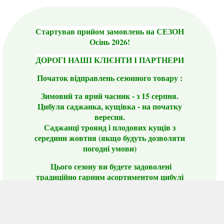
Стартував прийом замовлень на СЕЗОН
Осінь 2026!
ДОРОГІ НАШІ КЛІЄНТИ І ПАРТНЕРИ
Початок відправлень сезонного товару :
Зимовий та ярий часник - з 15 серпня.
Цибуля саджанка, кущівка - на початку
вересня.
Саджанці троянд і плодових кущів з
середини жовтня (якщо будуть дозволяти
погодні умови)
Цього сезону ви будете задоволені
традиційно гарним асортиментом цибулі
сіянки та посадкового часнику, новими
сортами саджанців троянд і не тільки.
📣 Зверніть увагу! Резервуючи сезонні товари