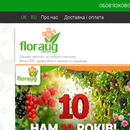
ОБОВ'ЯЗКОВО
UK
RU
Про нас
Доставка і оплата
Ласкаво просимо до інтернет-магазину
Флора ЮГ, професійного насіння та саджанців.