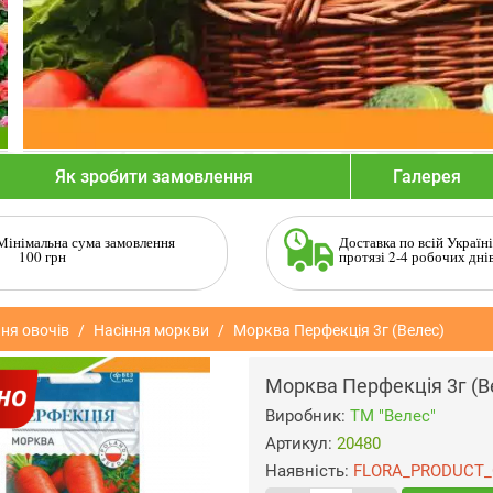
Як зробити замовлення
Галерея
Мінімальна сума замовлення
Доставка по всій Україні
100 грн
протязі 2-4 робочих дні
ня овочів
Насіння моркви
Морква Перфекція 3г (Велес)
Морква Перфекція 3г (В
Виробник:
ТМ "Велес"
Артикул:
20480
Наявність:
FLORA_PRODUCT_