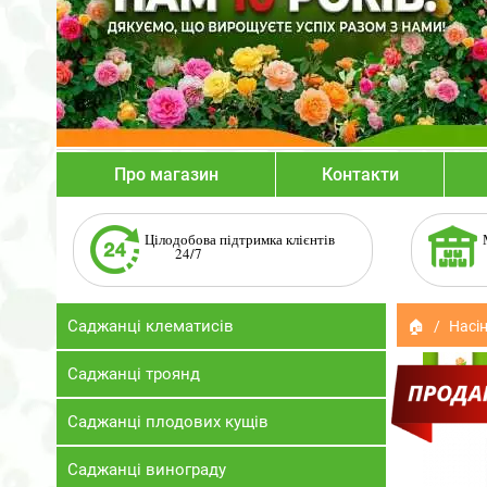
Про магазин
Контакти
Цілодобова підтримка клієнтів
24/7
Саджанці клематисів
🏠
Насін
Саджанці троянд
Саджанці плодових кущів
Саджанці винограду