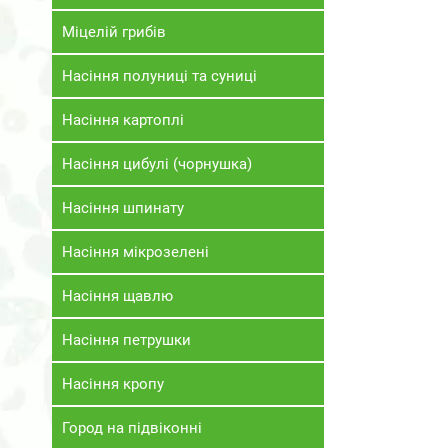
Міцелій грибів
Насіння полуниці та суниці
Насіння картоплі
Насіння цибулі (чорнушка)
Насіння шпинату
Насіння мікрозелені
Насіння щавлю
Насіння петрушки
Насіння кропу
Город на підвіконні