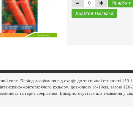
Придбати
Додати в закладки
глий сорт. Період дозрівання від сходів до технічної стиглості 130
 інтенсивно-жовтогарячого кольору, довжиною 16-19см, вагою 120-2
ожайність та гарне зберігання. Використовується для вживання у сві