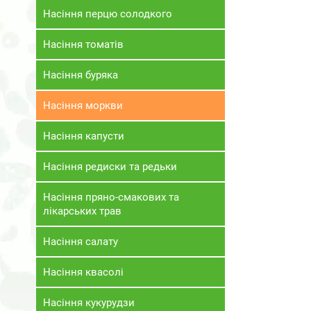
Насіння перцю солодкого
Насіння томатів
Насіння буряка
Насіння моркви
Насіння капусти
Насіння редиски та редьки
Насіння пряно-смакових та
лікарських трав
Насіння салату
Насіння квасолі
Насіння кукурудзи