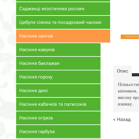
Саджанці екзотичних рослин
Цибуля сіянка та посадковий часник
Насіння овочів
Насіння кавунів
Насіння баклажан
Опис
Насіння гороху
Пізньости
кінчиком,
Насіння дині
високу вр
взимку.
Насіння кабачків та патисонів
Насіння огірків
< Назад
Насіння гарбуза