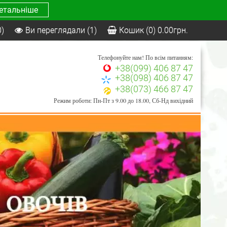
етальніше
0)
Ви переглядали
(1)
Кошик
(0)
0.00
грн.
Телефонуйте нам! По всім питанням:
+38(099) 406 87 47
+38(098) 406 87 47
+38(073) 466 87 47
Режим роботи: Пн-Пт з 9.00 до 18.00, Сб-Нд вихідний