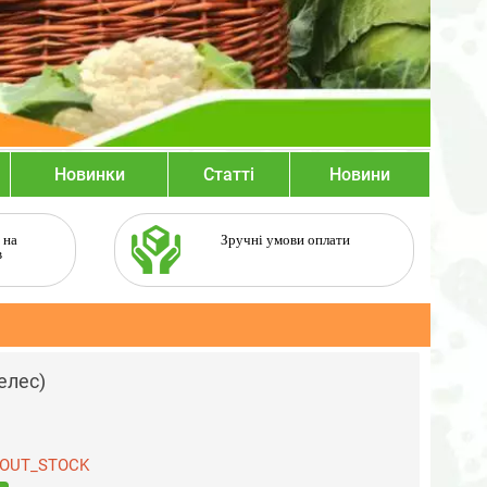
Новинки
Статті
Новини
 на
Зручні умови оплати
в
елес)
OUT_STOCK