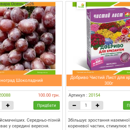
Добриво Чистий Лист для х
иноград Шоколадний
300г
20088
100.00 грн.
Артикул :
20154
Придбати
П
айсмачніших. Середньо-пізній
Збільшує зростання наземної
іває у середині вересня.
кореневої частин, стимулює 