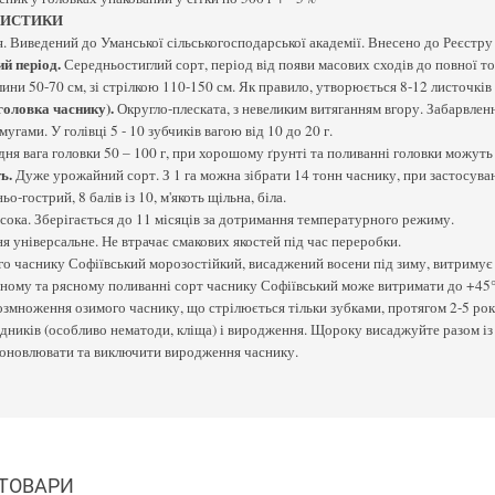
РИСТИКИ
 Виведений до Уманської сільськогосподарської академії. Внесено до Реєстру 
й період.
Середньостиглий сорт, період від появи масових сходів до повної тов
ини 50-70 см, зі стрілкою 110-150 см. Як правило, утворюється 8-12 листочків
головка часнику).
Округло-плеската, з невеликим витяганням вгору. Забарвлен
угами. У голівці 5 - 10 зубчиків вагою від 10 до 20 г.
ня вага головки 50 – 100 г, при хорошому ґрунті та поливанні головки можуть д
ь.
Дуже урожайний сорт. З 1 га можна зібрати 14 тонн часнику, при застосуван
о-гострий, 8 балів із 10, м'якоть щільна, біла.
сока. Зберігається до 11 місяців за дотримання температурного режиму.
я універсальне. Не втрачає смакових якостей під час переробки.
о часнику Софіївський морозостійкий, висаджений восени під зиму, витримує 
ному та рясному поливанні сорт часнику Софіївський може витримати до +45
змноження озимого часнику, що стрілюється тільки зубками, протягом 2-5 рок
ідників (особливо нематоди, кліща) і виродження. Щороку висаджуйте разом і
 оновлювати та виключити виродження часнику.
 ТОВАРИ