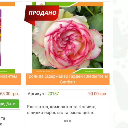
ризантем
Троянда Бідермайєр Гарден (Biedermeier
Garden)
65.00 грн.
Артикул :
20187
90.00 грн.
ридбати
Елегантна, компактна та гілляста,
швидко наростає та рясно цвіте.
 та
та