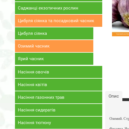
Саджанці екзотичних рослин
Цибуля сіянка та посадковий часник
Цибуля сіянка
Озимий часник
Ярий часник
Насіння овочів
Насіння квітів
Опис
Насіння газонних трав
Насіння сидератів
Озимий. Ст
Насіння тютюну
Фасовка. Ча