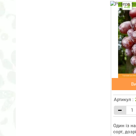
В
Артикул :
Один із н
сорт, дозр