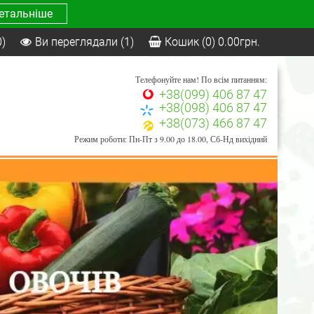
етальніше
0)
Ви переглядали
(1)
Кошик
(0)
0.00
грн.
Телефонуйте нам! По всім питанням:
+38(099) 406 87 47
+38(098) 406 87 47
+38(073) 466 87 47
Режим роботи: Пн-Пт з 9.00 до 18.00, Сб-Нд вихідний