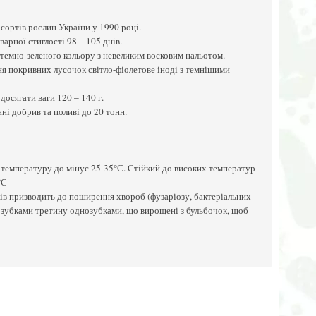
сортів рослин України у 1990 році.
арної стиглості 98 – 105 днів.
 темно-зеленого кольору з невеликим восковим нальотом.
ня покривних лусочок світло-фіолетове іноді з темнішими
осягати ваги 120 – 140 г.
ні добрив та поливі до 20 тонн.
температуру до мінус 25-35°С. Стійкий до високих температур -
°С
ів призводить до поширення хвороб (фузаріозу, бактеріальних
з зубками третину однозубками, що вирощені з бульбочок, щоб