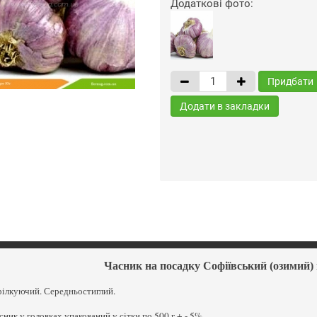
Додаткові фото:
Придбати
Додати в закладки
Часник на посадку Софіївський (озимий)
рілкуючий. Середньостиглий.
сник у головках упакований у сітки по 500 г + - 5%