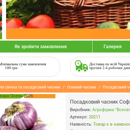
Як зробити замовлення
Галерея
Мінімальна сума замовлення
Доставка по всій Україні
100 грн
протязі 2-4 робочих дні
ля сіянка та посадковий часник
Озимий часник
Посадковий ча
Посадковий часник Софі
Виробник:
Агрофiрма "Всесвi
Артикул:
20211
Наявність:
Товар є в наявнос