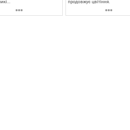
икі...
продовжує цвітіння.