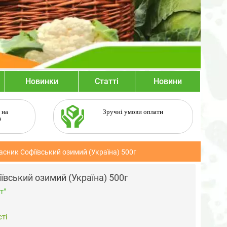
Новинки
Статті
Новини
 на
Зручні умови оплати
в
сник Софіївський озимий (Україна) 500г
ївський озимий (Україна) 500г
т"
ті