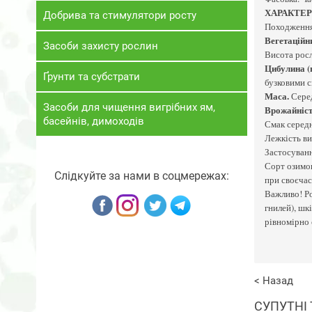
ХАРАКТЕ
Добрива та стимулятори росту
Походження.
Вегетаційни
Засоби захисту рослин
Висота росл
Цибулина (
Ґрунти та субстрати
бузковими см
Маса.
Серед
Засоби для чищення вигрібних ям,
Врожайніст
басейнів, димоходів
Смак середнь
Лежкість ви
Застосуванн
Сорт озимог
Слідкуйте за нами в соцмережах:
при своєчас
Важливо! Ро
гнилей), шк
рівномірно
< Назад
СУПУТНІ