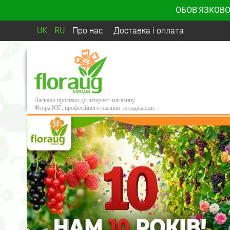
ОБОВ'ЯЗКОВО
UK
RU
Про нас
Доставка і оплата
Ласкаво просимо до інтернет-магазину
Флора ЮГ, професійного насіння та саджанців.