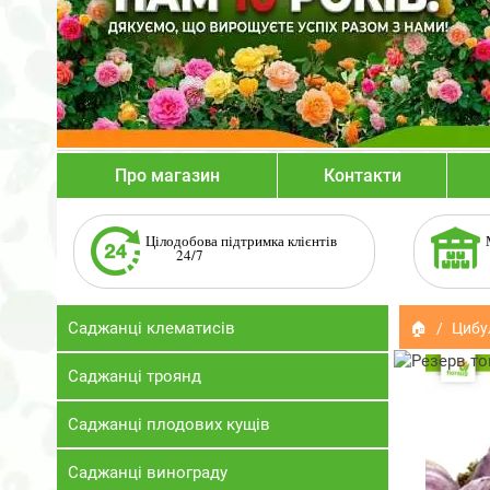
Про магазин
Контакти
Цілодобова підтримка клієнтів
24/7
Саджанці клематисів
🏠
Цибу
Саджанці троянд
Саджанці плодових кущів
Саджанці винограду