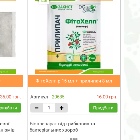
г
ФітоХелп-р 15 мл + прилипач 8 мл
35.00 грн.
Артикул :
20685
16.00 грн.
ридбати
Придбати
евої
Біопрепарат від грибкових та
анізмів
бактеріальних хвороб