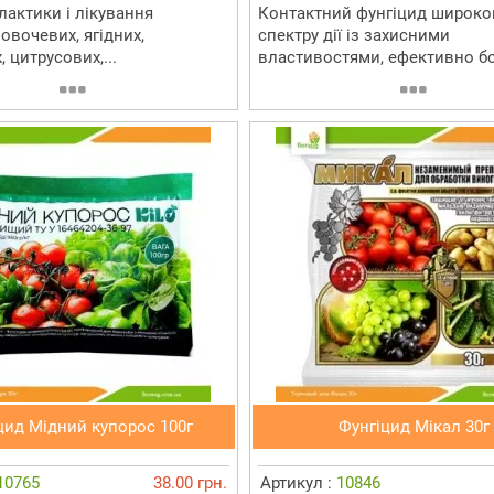
лактики і лікування
Контактний фунгіцид широко
овочевих, ягідних,
спектру дії із захисними
 цитрусових,...
властивостями, ефективно бо
цид Мідний купорос 100г
Фунгіцид Мікал 30г
10765
38.00 грн.
Артикул :
10846