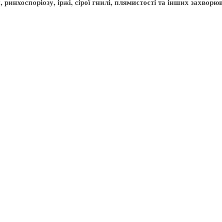
, ринхоспоріозу, іржі, сірої гнилі, плямистості та інших захворю