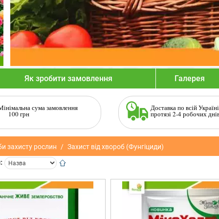
Як зробити замовлення
Галерея
Мінімальна сума замовлення
Доставка по всій Україні
100 грн
протязі 2-4 робочих дні
би захисту рослин
Захист від хвороб (Фунгіциди)
: