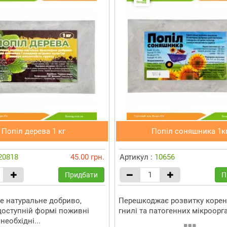
Попіл дерева 1 кг
Попіл соняшника 1к
20818
45.00 грн.
Артикул :
10656
Придбати
П
е натуральне добриво,
Перешкоджає розвитку корен
 доступній формі поживні
гнилі та патогенних мікроорг
необхідні...