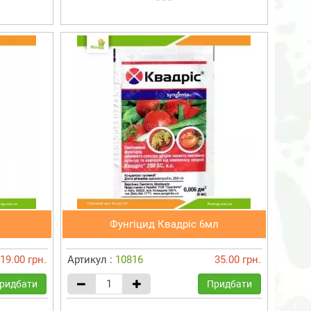
Фунгіцид Квадріс 6мл
19.00 грн.
Артикул :
10816
35.00 грн.
ридбати
Придбати