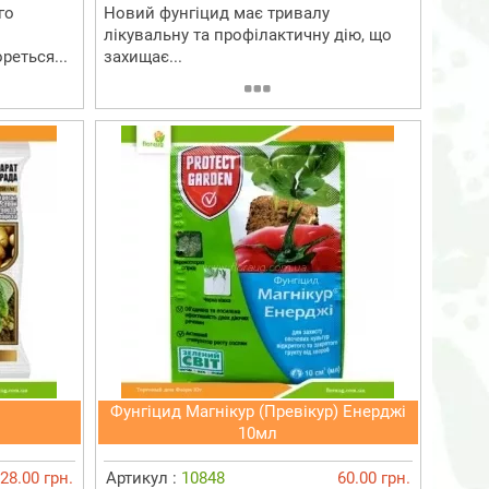
го
Новий фунгіцид має тривалу
лікувальну та профілактичну дію, що
реться...
захищає...
Фунгіцид Магнікур (Превікур) Енерджі
10мл
28.00 грн.
Артикул :
10848
60.00 грн.