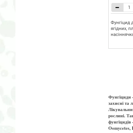
Фунгіцид 
ягідних, п
насіннячко
Фунгіциди -
захисні та 
Лікувальни
рослині. Та
фунгіцидів 
Oomycetes, 