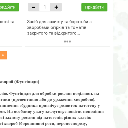
ридбати
Придбати
стві та
Засіб для захисту та боротьби з
хворобами огірків та томатів
закритого та відкритого...
 хвороб (Фунгіциди)
целію. Фунгіциди для обробки рослин поділяють на
актики (превентивно або до ураження хворобою).
икнення збудника пригнічує розвиток патогену у
ми. На особливу увагу заслуговує новітнє покоління
і захисту рослин від патогенів різних класів:
сті хвороб (борошняної роси, пероноспорозу,