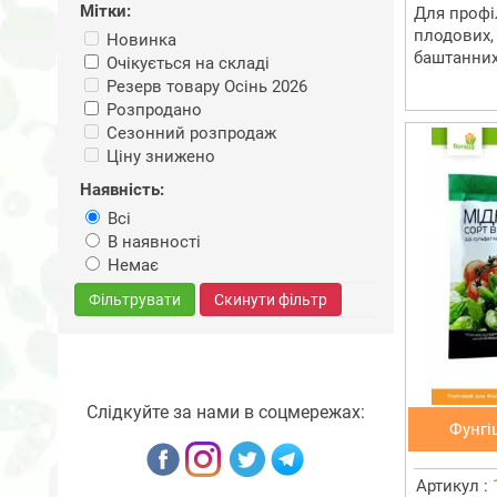
Мітки:
Для профі
плодових, 
Новинка
баштанних,
Очікується на складі
Резерв товару Осінь 2026
Розпродано
Сезонний розпродаж
Ціну знижено
Наявність:
Всі
В наявності
Немає
Фільтрувати
Скинути фільтр
Слідкуйте за нами в соцмережах:
Фунгі
Артикул :