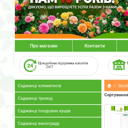
Про магазин
Контакти
Цілодобова підтримка клієнтів
24/7
Саджанці клематисів
🏠
Засо
Сортування
Саджанці троянд
Саджанці плодових кущів
Саджанці винограду