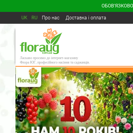
ОБОВ'ЯЗКОВО
UK
RU
Про нас
Доставка і оплата
Ласкаво просимо до інтернет-магазину
Флора ЮГ, професійного насіння та саджанців.