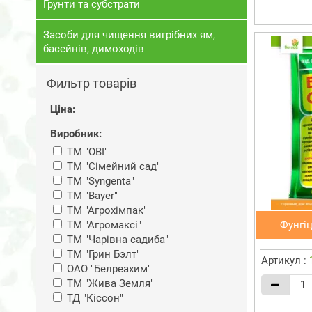
Ґрунти та субстрати
Засоби для чищення вигрібних ям,
басейнів, димоходів
Фильтр товарів
Ціна:
Виробник:
ТМ "ОВI"
ТМ "Сімейний сад"
ТМ "Syngenta"
ТМ "Bayer"
ТМ "Агрохімпак"
ТМ "Агромаксі"
Фунгі
ТМ "Чарiвна садиба"
ТМ "Грин Бэлт"
Артикул :
ОАО "Белреахим"
ТМ "Жива Земля"
ТД "Кіссон"