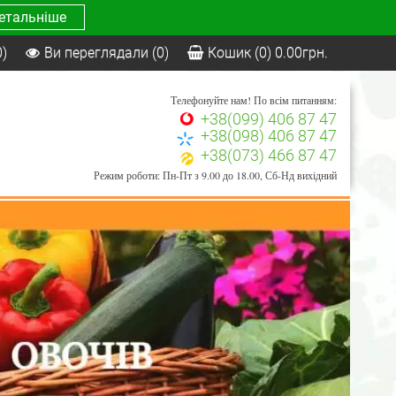
етальніше
0)
Ви переглядали
(0)
Кошик
(0)
0.00
грн.
Телефонуйте нам! По всім питанням:
+38(099) 406 87 47
+38(098) 406 87 47
+38(073) 466 87 47
Режим роботи: Пн-Пт з 9.00 до 18.00, Сб-Нд вихідний