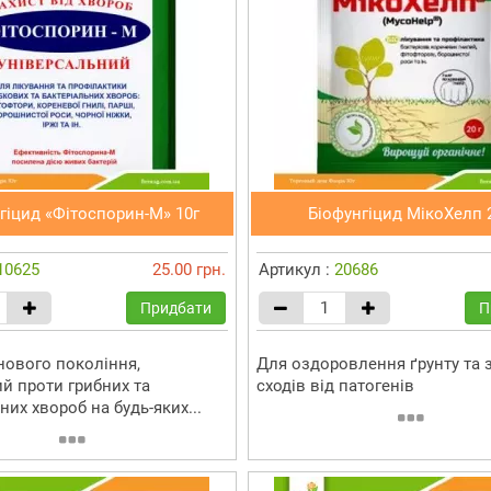
гіцид «Фітоспорин-М» 10г
Біофунгіцид МікоХелп 2
10625
25.00 грн.
Артикул :
20686
Придбати
П
нового покоління,
Для оздоровлення ґрунту та 
й проти грибних та
сходів від патогенів
них хвороб на будь-яких...