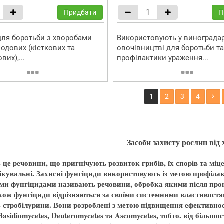
Придбати
П
для боротьби з хворобами
Використовують у виноградар
лодових (кісткових та
овочівництві для боротьби та
вих),...
профілактики ураження...
1
2
3
4
Засоби захисту рослин від
 це речовини, що пригнічують розвиток грибів, їх спорів та мі
лікувальні. Захисні фунгіциди використовують із метою профіл
ми фунгіцидами називають речовини, обробка якими після прон
кож фунгіциди відрізняються за своїми системними властивостя
- стробілурини. Вони розроблені з метою підвищення ефективност
Basidiomycetes, Deuteromycetes та Ascomycetes, тобто. від більшо