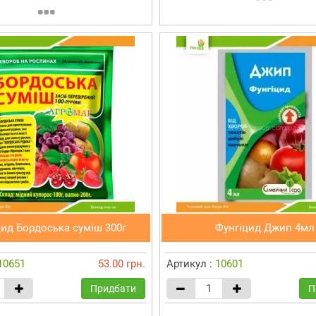
цид Бордоська суміш 300г
Фунгіцид Джип 4мл
10651
53.00 грн.
Артикул :
10601
Придбати
П