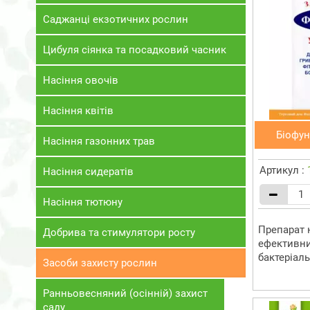
Саджанці екзотичних рослин
Цибуля сіянка та посадковий часник
Насіння овочів
Насіння квітів
Біофун
Насіння газонних трав
Артикул :
Насіння сидератів
Насіння тютюну
Препарат 
Добрива та стимулятори росту
ефективни
бактеріаль
Засоби захисту рослин
Ранньовесняний (осінній) захист
саду