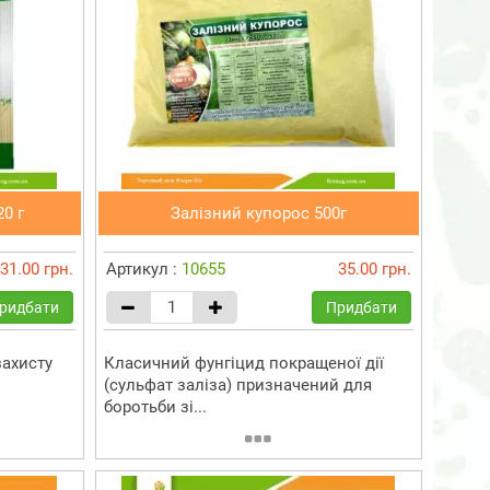
0 г
Залізний купорос 500г
31.00 грн.
Артикул :
10655
35.00 грн.
ридбати
Придбати
захисту
Класичний фунгіцид покращеної дії
(сульфат заліза) призначений для
боротьби зі...