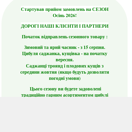
Стартував прийом замовлень на СЕЗОН
Осінь 2026!
ДОРОГІ НАШІ КЛІЄНТИ І ПАРТНЕРИ
Початок відправлень сезонного товару :
Зимовий та ярий часник - з 15 серпня.
Цибуля саджанка, кущівка - на початку
вересня.
Саджанці троянд і плодових кущів з
середини жовтня (якщо будуть дозволяти
погодні умови)
Цього сезону ви будете задоволені
традиційно гарним асортиментом цибулі
сіянки та посадкового часнику, новими
сортами саджанців троянд і не тільки.
📣 Зверніть увагу! Резервуючи сезонні товари
заздалегідь, ви гарантовано отримаєте
дефіцитні сорти за фіксованою ціною на