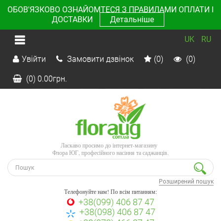
ОБОВ'ЯЗКОВО ОЗНАЙОМТЕСЯ З ПРАВИЛАМИ ОПЛАТИ І
ДОСТАВКИ
Детальніше
UK
RU
Увійти
Замовити дзвінок
(0)
(0)
(0)
0.00
грн.
Ласкаво просимо до інтернет-магазину
Флора ЮГ, професійного насіння та саджанців.
Розширений пошук
Телефонуйте нам! По всім питанням:
+38(099) 406 87 47
+38(098) 406 87 47