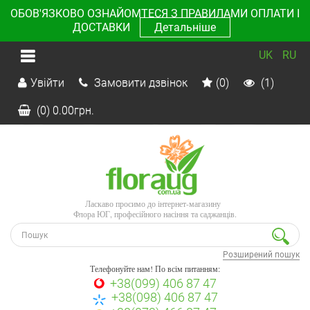
ОБОВ'ЯЗКОВО ОЗНАЙОМТЕСЯ З ПРАВИЛАМИ ОПЛАТИ І
ДОСТАВКИ
Детальніше
UK
RU
Увійти
Замовити дзвінок
(0)
(1)
(0)
0.00
грн.
Ласкаво просимо до інтернет-магазину
Флора ЮГ, професійного насіння та саджанців.
Розширений пошук
Телефонуйте нам! По всім питанням:
+38(099) 406 87 47
+38(098) 406 87 47