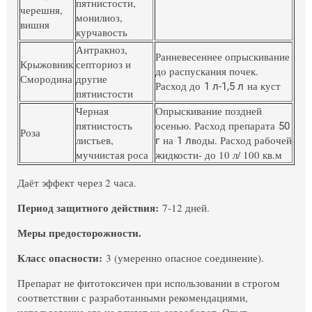
пятнистости,
черешня,
монилиоз,
вишня
курчавость
Антракноз,
Ранневесеннее опрыскивание
Крыжовник
септориоз и
до распускания почек.
Смородина
другие
Расход до
на куст
1 л
-1,5 л
пятнистости
Черная
Опрыскивание поздней
пятнистость
осенью. Расход препарата
50
Роза
листьев,
на
воды. Расход рабочей
г
1 л
мучнистая роса
жидкости- до 10 л/ 100 кв.м
Даёт эффект через 2 часа.
Период защитного действия:
7-12 дней.
Меры предосторожности.
Класс опасности:
3 (умеренно опасное соединение).
Препарат не фитотоксичен при использовании в строгом
соответствии с разработанными рекомендациями,
использование его не влияет на севооборот. Опыт