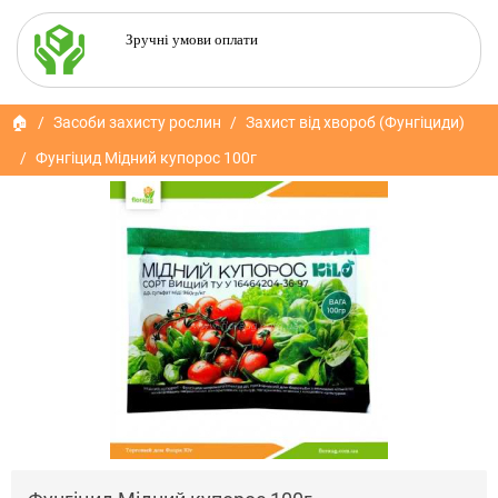
Зручні умови оплати
🏠
Засоби захисту рослин
Захист від хвороб (Фунгіциди)
Фунгіцид Мідний купорос 100г