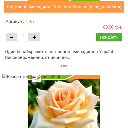
Саджанці смородини Ювілейна Копаня (середньопізня)
Артикул :
1167
60.00 грн.
Придбати
Один із найкращих пізніх сортів смородини в Україні.
Високоврожайний, стійкий до...