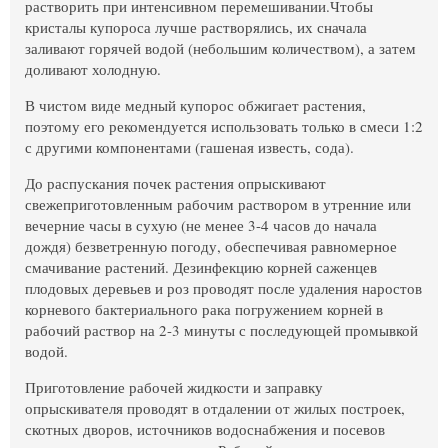
растворить при интенсивном перемешивании.Чтобы
кристалы купороса лучше растворялись, их сначала
заливают горячей водой (небольшим количеством), а затем
доливают холодную.
В чистом виде медный купорос обжигает растения,
поэтому его рекомендуется использовать только в смеси 1:2
с другими компонентами (гашеная известь, сода).
До распускания почек растения опрыскивают
свежеприготовленным рабочим раствором в утренние или
вечерние часы в сухую (не менее 3-4 часов до начала
дождя) безветренную погоду, обеспечивая равномерное
смачивание растений. Дезинфекцию корней саженцев
плодовых деревьев и роз проводят после удаления наростов
корневого бактериального рака погружением корней в
рабочий раствор на 2-3 минуты с последующей промывкой
водой.
Приготовление рабочей жидкости и заправку
опрыскивателя проводят в отдалении от жилых построек,
скотных дворов, источников водоснабжения и посевов