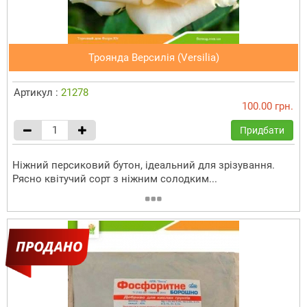
Троянда Версилія (Versilia)
Артикул :
21278
100.00 грн.
Придбати
Ніжний персиковий бутон, ідеальний для зрізування.
Рясно квітучий сорт з ніжним солодким...