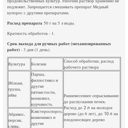
продовольственных культур. Рабочий раствор хранению не
подлежит. Запрещается смешивать препарат Медный
купорос с другими препаратами.
Расход препарата
50 г на 5 л воды.
Кратность обработок - 1.
Срок выхода для ручных работ (механизированных
работ)
- 3 дня (1 день).
Способ обработки, расход
Культура
Болезни
рабочего раствора
Парша,
филлостикоз и
Яблоня,
другие
груша,
пятнистости,
айва
Ранневесеннее опрыскивание
монилиоз,
до распускания почек.
курчавость
Расход до
на молодое
2 л
Клястероспороз,
дерево (до 6 лет), до
на
Абрикос,
10 л
коккомикоз и
плодоносящее дерево
персик,
другие
слива,