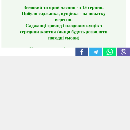
Зимовий та ярий часник - з 15 серпня.
Цибуля саджанка, кущівка - на початку
вересня.
Саджанці троянд і плодових кущів з
середини жовтня (якщо будуть дозволяти
погодні умови)
Цього сезону ви будете задоволені
традиційно гарним асортиментом цибулі
сіянки та посадкового часнику, новими
сортами саджанців троянд і не тільки.
📣 Зверніть увагу! Резервуючи сезонні товари
заздалегідь, ви гарантовано отримаєте
дефіцитні сорти за фіксованою ціною на
момент резервування.
Наші переваги:
Нові сорти.
Вигідні умови доставки.