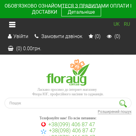
ОБОВ'ЯЗКОВО ОЗНАЙОМТЕСЯ З ПРАВИЛАМИ ОПЛАТИ І
ДОСТАВКИ
Детальніше
UK
RU
Увійти
Замовити дзвінок
(0)
(0)
(0)
0.00
грн.
Ласкаво просимо до інтернет-магазину
Флора ЮГ, професійного насіння та саджанців.
Розширений пошук
Телефонуйте нам! По всім питанням:
+38(099) 406 87 47
+38(098) 406 87 47