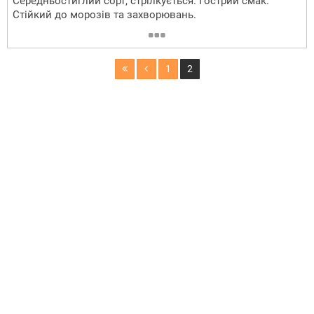
Середньостиглий сорт, стрілкується. Гострий смак.
Стійкий до морозів та захворювань.
1
2