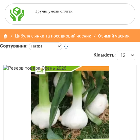
Зручні умови оплати
🏠
Цибуля сіянка та посадковий часник
Озимий часник
Сортування:
Кількість: