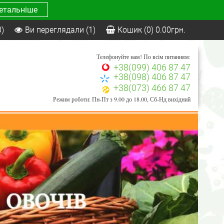
етальніше
0)
Ви переглядали
(1)
Кошик
(0)
0.00
грн.
Телефонуйте нам! По всім питанням:
+38(099) 406 87 47
+38(098) 406 87 47
+38(073) 466 87 47
Режим роботи: Пн-Пт з 9.00 до 18.00, Сб-Нд вихідний