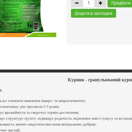
Придбати
Додати в закладки
Курник - гранульований куря
і:
ь всі елементи живлення (макро- та мікроелементи);
олонговану дію протягом 2-3 років;
ує врожайність та скорочує термін достигання;
ує структуру ґрунту, підвищує родючість, відновлює вміст гумусу та встано
жливість значно скоротити внесення мінеральних добрив;
ічно чистий;