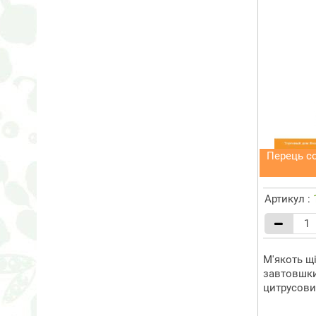
Перець с
Артикул :
М'якоть щ
завтовшки,
цитрусови