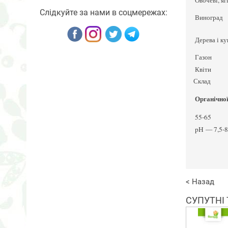
Овочеві, яг
Слідкуйте за нами в соцмережах:
Виноград
Дерева і ку
Газон
Квіти
Склад
Органічної
55-65
pH — 7,5-8
< Назад
СУПУТНІ