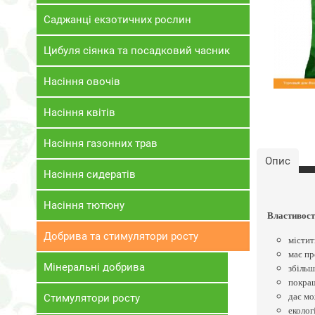
Саджанці екзотичних рослин
Цибуля сіянка та посадковий часник
Насіння овочів
Насіння квітів
Насіння газонних трав
Опис
Насіння сидератів
Насіння тютюну
Властивост
Добрива та стимулятори росту
містит
має пр
Мінеральні добрива
збільш
покращ
дає мо
Стимулятори росту
еколог