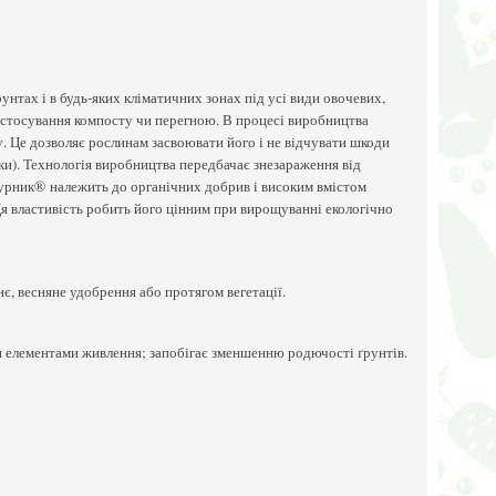
нтах і в будь-яких кліматичних зонах під усі види овочевих,
застосування компосту чи перегною. В процесі виробництва
. Це дозволяє рослинам засвоювати його і не відчувати шкоди
ки). Технологія виробництва передбачає знезараження від
ю Курник® належить до органічних добрив і високим вмістом
я властивість робить його цінним при вирощуванні екологічно
є, весняне удобрення або протягом вегетації.
и елементами живлення; запобігає зменшенню родючості ґрунтів.