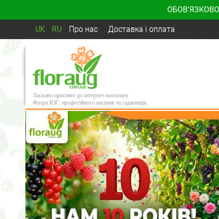
ОБОВ'ЯЗКОВО
UK
RU
Про нас
Доставка і оплата
Ласкаво просимо до інтернет-магазину
Флора ЮГ, професійного насіння та саджанців.