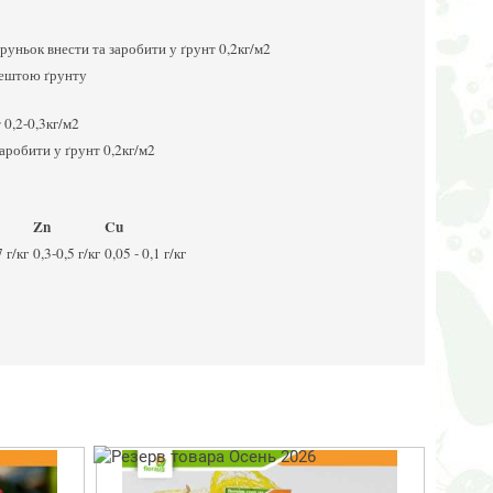
руньок внести та заробити у ґрунт 0,2кг/м2
 рештою ґрунту
 0,2-0,3кг/м2
аробити у ґрунт 0,2кг/м2
Zn
Cu
7 г/кг
0,3-0,5 г/кг
0,05 - 0,1 г/кг