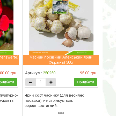
henswerte)
Часник посівний Алейський ярий
(Україна) 500г
00.00 грн.
Артикул :
250250
95.00 грн.
ридбати
Придбати
пурпурно-
Ярий сорт часнику (для весняної
о-жовта.
посадки), не стрілкується,
середньостиглий,...