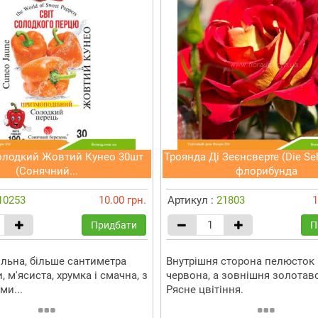
олодкий Жовтий Кунео 30шт
Троянда Ді Зеєнсверте (Die Se
(Сонячний...
флорибунда
10253
10.00 грн.
Артикул :
21803
1
Придбати
П
ільна, більше сантиметра
Внутрішня сторона пелюсток 
 м'ясиста, хрумка і смачна, з
червона, а зовнішня золотав
ми...
Рясне цвітіння.