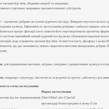
ні насіння бур’янів, збудники хвороб та шкідники;
тивною стартовою заправкою при виготовленні субстратів.
– органічне добриво на основі курячого посліду. Використовується на всіх ґру
плодових культур. Ефективність застосування добрива є набагато вищою, ніж 
бувається процес фіксації азоту шляхом його перетворення на органічну форму
ої системи (звичайний свіжий курячий послід може обпалювати кореневі волос
актерій, яєць гельмінтів, насіння бур’янів. За вмістом азоту, фосфору і калі
ементів, що дає можливість значно скоротити внесення мінеральних добрив. Ц
укції.
я:
для підживлення овочевих, ягідних, плодових і декоративних культур в осінн
ть:
покращує структуру, кислотність та родючість ґрунту; забезпечує рослин
ати та схема застосування
Норма застосування
восени під час перекопування
20кг/100м2 або 0,2кг/м2
при висадці безпосередньо в лунку 0,1кг