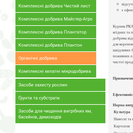
відсут
Комплексні добрива Чистий лист
є ефек
Комплексні добрива Майстер-Агро
Курник PK® 
Комплексні добрива Плантатор
ягідних та 
добрива від
для коренев
Комплексні добрива Плантон
шкідливих б
поживних ел
Органічні добрива
чистої прод
Комплексні хелатні мікродобрива
Призначенн
Засоби захисту рослин
Ефективніс
Ґрунти та субстрати
Норма витр
Засоби для чищення вигрібних ям,
Культура
басейнів, димоходів
Навесні та 
Картопля