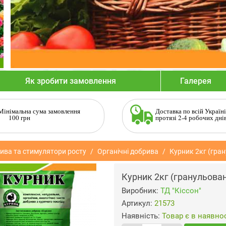
Як зробити замовлення
Галерея
Мінімальна сума замовлення
Доставка по всій Україні
100 грн
протязі 2-4 робочих дні
ива та стимулятори росту
Органічні добрива
Курник 2кг (гра
Курник 2кг (гранульован
Виробник:
ТД "Кіссон"
Артикул:
21573
Наявність:
Товар є в наявнос