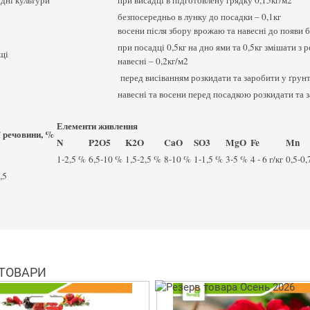
ідні культури
при висадці в підготовлену грядку 0,15кг/м2
безпосередньо в лунку до посадки – 0,1кг
восени після збору врожаю та навесні до появи б
при посадці 0,5кг на дно ями та 0,5кг змішати з
щі
навесні – 0,2кг/м2
перед висіванням розкидати та заробити у ґрунт
навесні та восени перед посадкою розкидати та з
Елементи живлення
 речовини, %
N
P2O5
K2O
CaO
SO3
MgO
Fe
Mn
1-2,5 %
6,5-10 %
1,5-2,5 %
8-10 %
1-1,5 %
3-5 %
4 - 6 г/кг
0,5-0,
,5
 ТОВАРИ