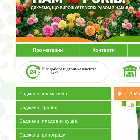
Про магазин
Контакти
Цілодобова підтримка клієнтів
24/7
Саджанці клематисів
🏠
Добр
Саджанці троянд
Саджанці плодових кущів
Саджанці винограду