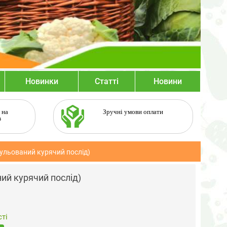
Новинки
Статті
Новини
 на
Зручні умови оплати
в
нульований курячий послід)
ий курячий послід)
ті