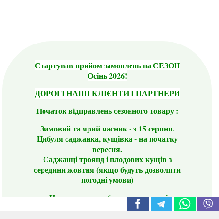
Стартував прийом замовлень на СЕЗОН
Осінь 2026!
ДОРОГІ НАШІ КЛІЄНТИ І ПАРТНЕРИ
Початок відправлень сезонного товару :
Зимовий та ярий часник - з 15 серпня.
Цибуля саджанка, кущівка - на початку
вересня.
Саджанці троянд і плодових кущів з
середини жовтня (якщо будуть дозволяти
погодні умови)
Цього сезону ви будете задоволені
традиційно гарним асортиментом цибулі
сіянки та посадкового часнику, новими