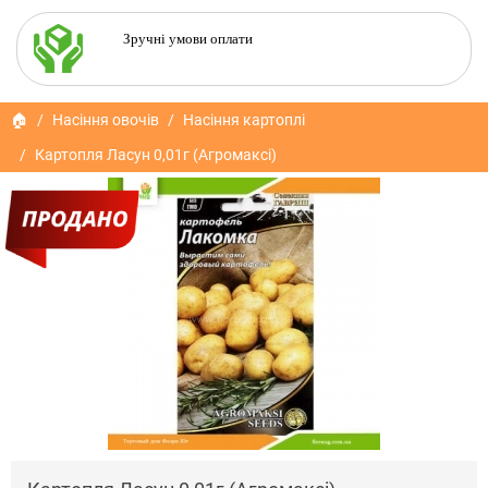
Зручні умови оплати
🏠
Насіння овочів
Насіння картоплі
Картопля Ласун 0,01г (Агромаксі)