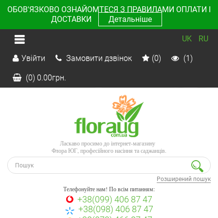
ОБОВ'ЯЗКОВО ОЗНАЙОМТЕСЯ З ПРАВИЛАМИ ОПЛАТИ І
ДОСТАВКИ
Детальніше
UK
RU
Увійти
Замовити дзвінок
(0)
(1)
(0)
0.00
грн.
Ласкаво просимо до інтернет-магазину
Флора ЮГ, професійного насіння та саджанців.
Розширений пошук
Телефонуйте нам! По всім питанням:
+38(099) 406 87 47
+38(098) 406 87 47