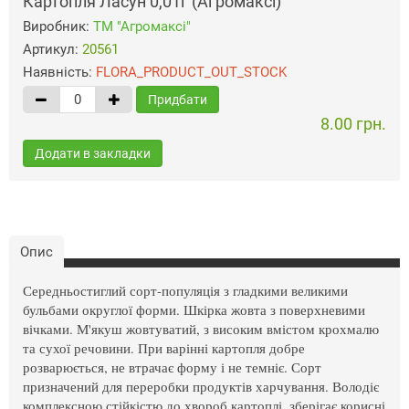
Картопля Ласун 0,01г (Агромаксі)
Виробник:
ТМ "Агромаксі"
Артикул:
20561
Наявність:
FLORA_PRODUCT_OUT_STOCK
Придбати
8.00 грн.
Додати в закладки
Опис
Середньостиглий сорт-популяція з гладкими великими
бульбами округлої форми. Шкірка жовта з поверхневими
вічками. М'якуш жовтуватий, з високим вмістом крохмалю
та сухої речовини. При варінні картопля добре
розварюється, не втрачає форму і не темніє. Сорт
призначений для переробки продуктів харчування. Володіє
комплексною стійкістю до хвороб картоплі, зберігає корисні