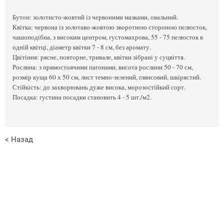
Бутон: золотисто-жовтий із червоними мазками, овальний.
Квітка: червона із золотаво-жовтою зворотною стороною пелюсток,
чашоподібна, з високим центром, густомахрова, 55 - 75 пелюсток в
одній квітці, діаметр квітки 7 - 8 см, без аромату.
Цвітіння: рясне, повторне, тривале, квітки зібрані у суцвіття.
Рослина: з прямостоячими пагонами, висота рослини 50 - 70 см,
розмір куща 60 х 50 см, лист темно-зелений, глянсовий, шкірястий.
Стійкість: до захворювань дуже висока, морозостійкий сорт.
Посадка: густина посадки становить 4 - 5 шт./м2.
< Назад