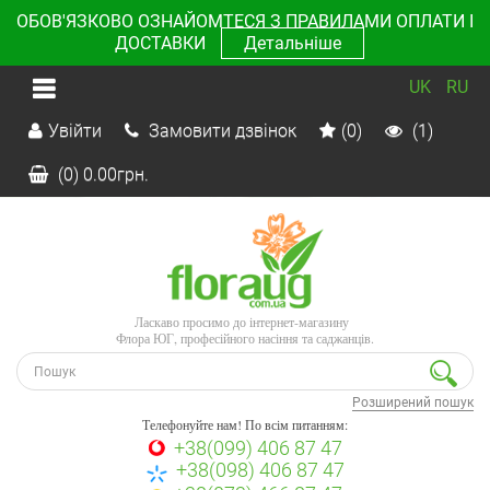
ОБОВ'ЯЗКОВО ОЗНАЙОМТЕСЯ З ПРАВИЛАМИ ОПЛАТИ І
ДОСТАВКИ
Детальніше
UK
RU
Увійти
Замовити дзвінок
(0)
(1)
(0)
0.00
грн.
Ласкаво просимо до інтернет-магазину
Флора ЮГ, професійного насіння та саджанців.
Розширений пошук
Телефонуйте нам! По всім питанням:
+38(099) 406 87 47
+38(098) 406 87 47