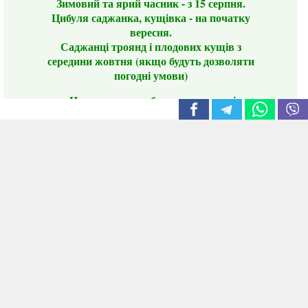
Зимовий та ярий часник - з 15 серпня.
Цибуля саджанка, кущівка - на початку
вересня.
Саджанці троянд і плодових кущів з
середини жовтня (якщо будуть дозволяти
погодні умови)
Цього сезону ви будете задоволені
традиційно гарним асортиментом цибулі
сіянки та посадкового часнику, новими
сортами саджанців троянд і не тільки.
📣 Зверніть увагу! Резервуючи сезонні товари
заздалегідь, ви гарантовано отримаєте
дефіцитні сорти за фіксованою ціною на
момент резервування.
Наші переваги:
Нові сорти.
Вигідні умови доставки.