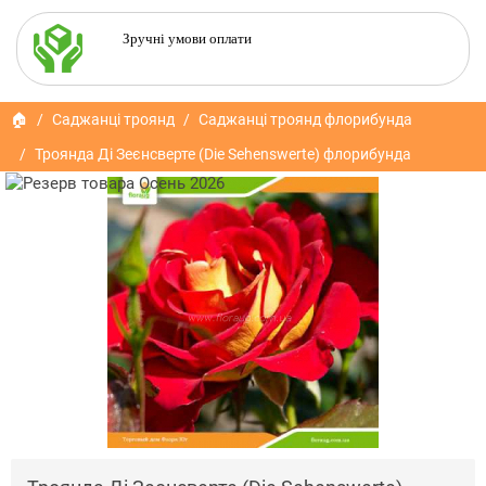
Зручні умови оплати
🏠
Саджанці троянд
Саджанці троянд флорибунда
Троянда Ді Зеєнсверте (Die Sehenswerte) флорибунда