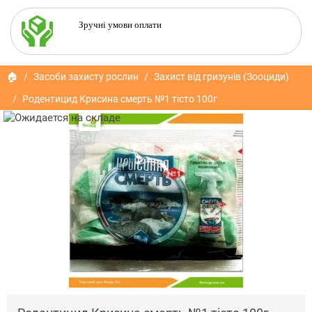
Зручні умови оплати
🏠
Засоби захисту рослин
Захист від гризунів (Зооциди)
Родентицид Крисина смерть №1 тісто 100г