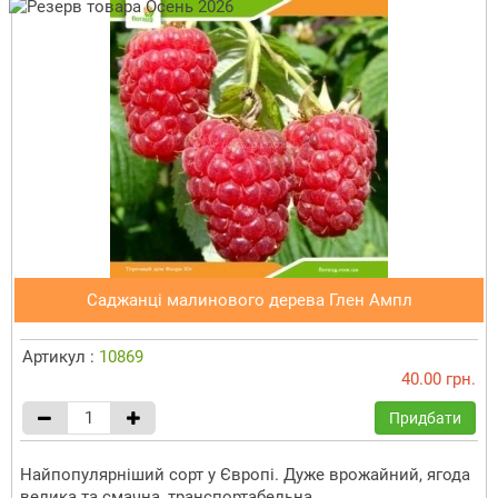
Саджанці малинового дерева Глен Ампл
Артикул :
10869
40.00 грн.
Придбати
Найпопулярніший сорт у Європі. Дуже врожайний, ягода
велика та смачна, транспортабельна.