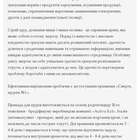
гризунами кормів і продуктів харчування, псуванням продукції,
пожежами, спричиненими короткими замиканнями електричних
дротів у разі пошкодження їхньої ізоляції.
Сірий щур, домашня миша і миша-полівка - це справжня армія, яка
являє собою істотну загрозу. Поряд із живучістю і високою
плодючістю гризуни мають досить розвинений інтелект, здатність
ділитися з родичами навичками та отриманою інформацією, вмінням
швидко адаптуватися до зміни навколишнього середовища. Особливу
увагу звертає на себе унікальна здатність гризунів розпізнавати
отрути, а згодом і адаптуватися до них. Ця здатність перетворила
проблему боротьби з ними на загальносвітову.
Ефективним вирішенням проблеми є застосування приманки «Смерть
щурам №1».
Принада для щурів виготовляється на основі родентициду II-го
покоління - бродіфакуму виробництва компанії «Activa S.r.l», Італія
(антикоагулянт - препарат, який діє на механізм згортання крові, і не
належить до числа гострих отрут). Дія приманки проявляється на 3 -
4-й день і виражається в тому, що гризуни відчувають задуху,
починається внутрішня кровотеча, від якої на 4 - 8-й день настає