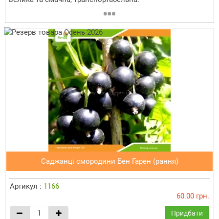
Саджанці смородини Бен Гарен (рання)
Артикул :
1166
60.00 грн.
Придбати