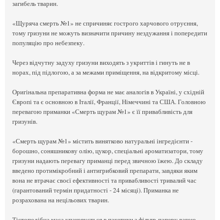
загибель тварин.
«Щуряча смерть №1» не спричиняє гострого харчового отруєння,
тому гризуни не можуть визначити причину нездужання і попередити
популяцію про небезпеку.
Через відчутну задуху гризуни виходять з укриттів і гинуть не в
норах, під підлогою, а за межами приміщення, на відкритому місці.
Оригінальна препаративна форма не має аналогів в Україні, у східній
Європі та є основною в Італії, Франції, Німеччині та США. Головною
перевагою приманки «Смерть щурам №1» є її привабливість для
гризунів.
«Смерть щурам №1» містить винятково натуральні інгредієнти -
борошно, соняшникову олію, цукор, спеціальні ароматизатори, тому
гризуни надають перевагу приманці перед звичною їжею. До складу
введено протимікробний і антигрибковий препарати, завдяки яким
вона не втрачає своєї ефективності та привабливості тривалий час
(гарантований термін придатності - 24 місяці). Приманка не
розрахована на нецільових тварин.
Тістоподібна маса упаковується в пакетики з фільтр-паперу вагою