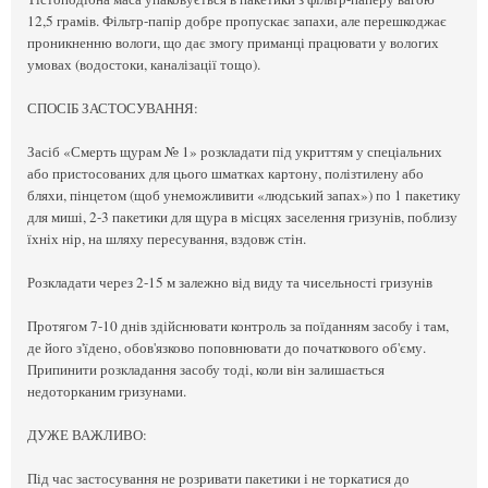
12,5 грамів. Фільтр-папір добре пропускає запахи, але перешкоджає
проникненню вологи, що дає змогу приманці працювати у вологих
умовах (водостоки, каналізації тощо).
СПОСІБ ЗАСТОСУВАННЯ:
Засіб «Смерть щурам № 1» розкладати під укриттям у спеціальних
або пристосованих для цього шматках картону, полізтилену або
бляхи, пінцетом (щоб унеможливити «людський запах») по 1 пакетику
для миші, 2-3 пакетики для щура в місцях заселення гризунів, поблизу
їхніх нір, на шляху пересування, вздовж стін.
Розкладати через 2-15 м залежно від виду та чисельності гризунів
Протягом 7-10 днів здійснювати контроль за поїданням засобу і там,
де його з'їдено, обов'язково поповнювати до початкового об'єму.
Припинити розкладання засобу тоді, коли він залишається
недоторканим гризунами.
ДУЖЕ ВАЖЛИВО:
Під час застосування не розривати пакетики і не торкатися до