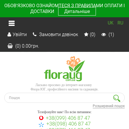
ОБОВ'ЯЗКОВО ОЗНАЙОМТЕСЯ З ПРАВИЛАМИ ОПЛАТИ І
ДОСТАВКИ
Детальніше
UK
RU
Увійти
Замовити дзвінок
(0)
(1)
(0)
0.00
грн.
Ласкаво просимо до інтернет-магазину
Флора ЮГ, професійного насіння та саджанців.
Розширений пошук
Телефонуйте нам! По всім питанням:
+38(099) 406 87 47
+38(098) 406 87 47