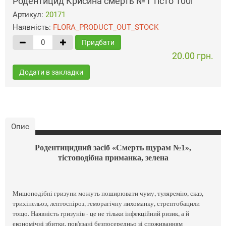
Родентицид Крисина смерть №1 тісто 100г
Артикул:
20171
Наявність:
FLORA_PRODUCT_OUT_STOCK
Придбати
20.00 грн.
Додати в закладки
Опис
Родентицидний засіб «Смерть щурам №1»,
тістоподібна приманка, зелена
Мишоподібні гризуни можуть поширювати чуму, туляремію, сказ,
трихінельоз, лептоспіроз, геморагічну лихоманку, стрептобацили
тощо. Наявність гризунів - це не тільки інфекційний ризик, а й
економічні збитки, пов'язані безпосередньо зі споживанням