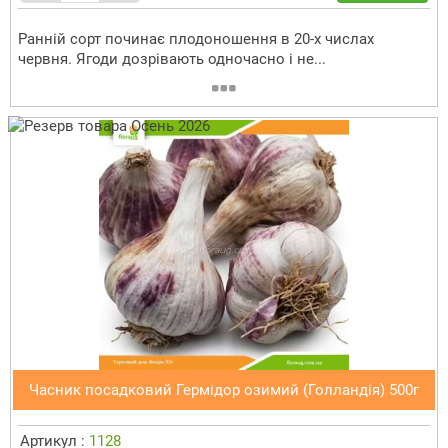
Ранній сорт починає плодоношення в 20-х числах
червня. Ягоди дозрівають одночасно і не...
Часник посадковий Гермідор озимий (Голландія) 500г
Артикул :
1128