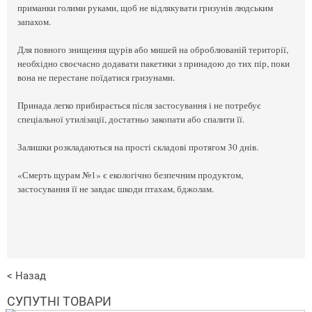
приманки голими руками, щоб не відлякувати гризунів людським
запахом.
Для повного знищення щурів або мишей на оброблюваній території,
необхідно своєчасно додавати пакетики з принадою до тих пір, поки
вона не перестане поїдатися гризунами.
Принада легко прибирається після застосування і не потребує
спеціальної утилізації, достатньо закопати або спалити її.
Залишки розкладаються на прості складові протягом 30 днів.
«Смерть щурам №1» є екологічно безпечним продуктом,
застосування її не завдає шкоди птахам, бджолам.
< Назад
СУПУТНІ ТОВАРИ