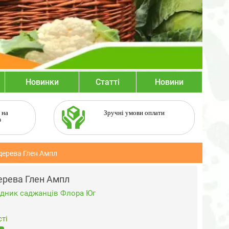
Новинки
Статті
Новини
 на
Зручні умови оплати
в
дерева Глен Ампл
ерева Глен Ампл
дник саджанців Флора Юг
ті