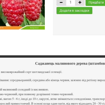
Придбати
Додати в закладки
Саджанець малинового дерева (штамбов
високоврожайний сорт шотландської селекції.
івання: середньоранній, середина або кінець червня, залежно від регіону вир
й малиновий солодкий із кислинкою.
аво-червоний, при повному дозріванні темно-червоний.
і, вагою 5 - 6 г, іноді до 10 г, округлі, легко знімаються з плодоніжки, трансп
рослий прямостоячий. В основі куща один пагін, від якого відходить 20 - 30 гі