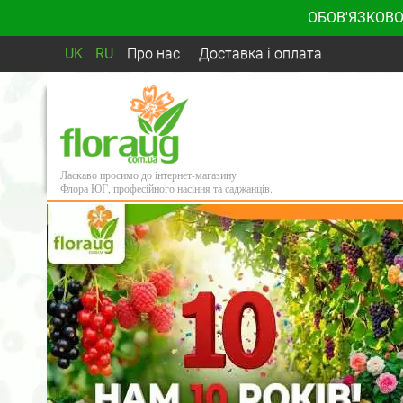
ОБОВ'ЯЗКОВО
UK
RU
Про нас
Доставка і оплата
Ласкаво просимо до інтернет-магазину
Флора ЮГ, професійного насіння та саджанців.