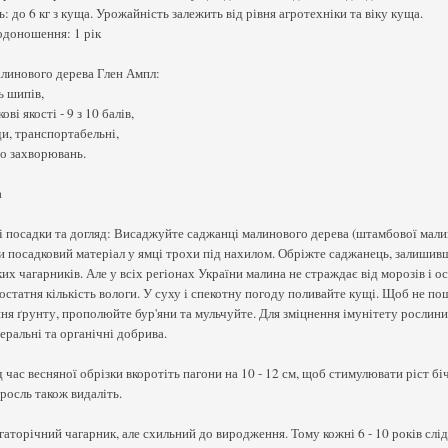
: до 6 кг з куща. Урожайність залежить від рівня агротехніки та віку куща.
одоношення: 1 рік
линового дерева Глен Ампл:
ь шипів,
ові якості - 9 з 10 балів,
ди, транспортабельні,
до захворювань.
а
 посадки та догляд: Висаджуйте саджанці малинового дерева (штамбової мали
 посадковий матеріал у ямці трохи під нахилом. Обріжте саджанець, залишивши 
их чагарників. Але у всіх регіонах України малина не страждає від морозів і 
остатня кількість вологи. У суху і спекотну погоду поливайте кущі. Щоб не 
я ґрунту, прополюйте бур'яни та мульчуйте. Для зміцнення імунітету рослин
еральні та органічні добрива.
д час весняної обрізки вкоротіть пагони на 10 - 12 см, щоб стимулювати ріст біч
росль також видаліть.
гаторічний чагарник, але схильний до виродження. Тому кожні 6 - 10 років слі