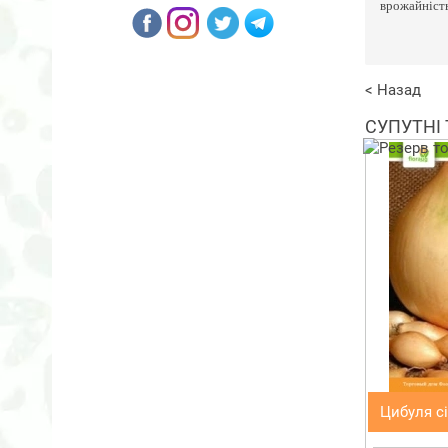
врожайність 
< Назад
СУПУТНІ
Цибуля сі