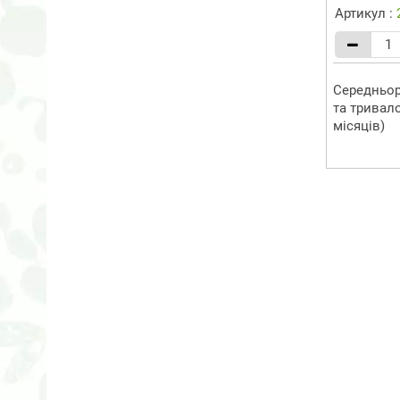
Артикул :
Середньор
та тривало
місяців)