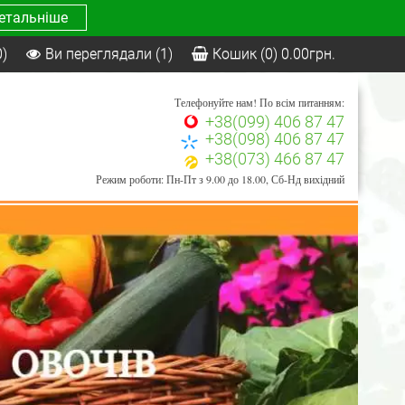
етальніше
0)
Ви переглядали
(1)
Кошик
(0)
0.00
грн.
Телефонуйте нам! По всім питанням:
+38(099) 406 87 47
+38(098) 406 87 47
+38(073) 466 87 47
Режим роботи: Пн-Пт з 9.00 до 18.00, Сб-Нд вихідний