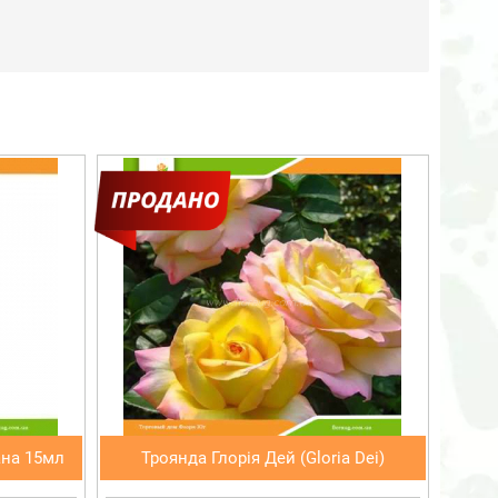
ана 15мл
Троянда Глорія Дей (Gloria Dei)