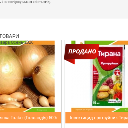
і не погіршувалася якість ягід.
 ТОВАРИ
янка Голіат (Голландія) 500г
Інсектицид-протруйник Тир