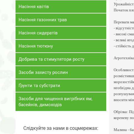
Урожайність
Насіння квітів
Початок пл
Насіння газонних трав
Переваги ма
- відсутніст
Насіння сидератів
- високі смак
- великі яго
- стійкість 
Насіння тютюну
Агротехнік
Добрива та стимулятори росту
Особливості
Засоби захисту рослин
розмістивши
морозостійк
Ґрунти та субстрати
необхідна д
розпушуванн
Засоби для чищення вигрібних ям,
вносити мін
басейнів, димоходів
Обрізка: Пі
кореневу по
Слідкуйте за нами в соцмережах:
Малина - ба