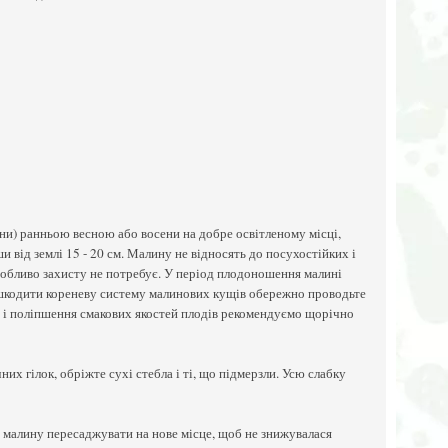
ни) ранньою весною або восени на добре освітленому місці,
від землі 15 - 20 см. Малину не відносять до посухостійких і
особливо захисту не потребує. У період плодоношення малині
пошкодити кореневу систему малинових кущів обережно проводьте
и і поліпшення смакових якостей плодів рекомендуємо щорічно
них гілок, обріжте сухі стебла і ті, що підмерзли. Усю слабку
д малину пересаджувати на нове місце, щоб не знижувалася