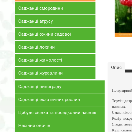
Саджанці смородини
Саджанці аґрусу
Саджанці ожини садової
Саджанці лохини
Саджанці жимолості
Опис
Саджанці журавлини
Саджанці винограду
Популярний 
Саджанці екзотичних рослин
Термін дозр
пагонах.
Смак: ніжни
Цибуля сіянка та посадковий часник
Колір: яскр
Ягоди: велик
Насіння овочів
Кущ: сильно