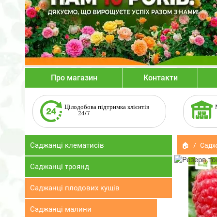
Про магазин
Контакти
Цілодобова підтримка клієнтів
24/7
Саджанці клематисів
🏠
Садж
Саджанці троянд
Саджанці плодових кущів
Саджанці малини