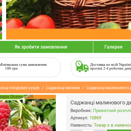
Як зробити замовлення
Галерея
Мінімальна сума замовлення
Доставка по всій Україні
100 грн
протязі 2-4 робочих дні
анці плодових кущів
Саджанці малини
Саджанці малинового 
Саджанці малинового д
Виробник:
Приватний розплі
Артикул:
10869
Наявність:
Товар є в наявнос