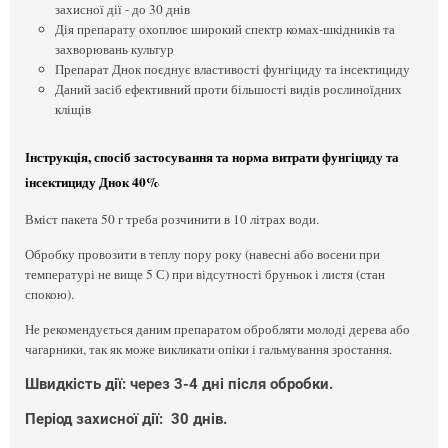
захисної дії - до 30 днів
Дія препарату охоплює широкий спектр комах-шкідників та
захворювань культур
Препарат Днок поєднує властивості фунгіциду та інсектициду
Даний засіб ефективний проти більшості видів рослиноїдних
кліщів
Інструкція, спосіб застосування та норма витрати фунгіциду та
інсектициду Днок 40%
Вміст пакета 50 г треба розчинити в 10 літрах води.
Обробку провозити в теплу пору року (навесні або восени при
температурі не вище 5 С) при відсутності бруньок і листя (стан
спокою).
Не рекомендується даним препаратом обробляти молоді дерева або
чагарники, так як може викликати опіки і гальмування зростання.
Швидкість дії: через 3-4 дні після обробки.
Період захисної дії: 30 днів.