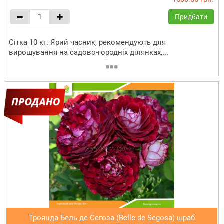
Придбати
Сітка 10 кг. Ярий часник, рекомендують для
вирощування на садово-городніх ділянках,...
Троянда Бель де Сегоза (Belle de Segosa) шраб