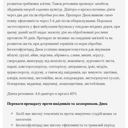
розвиток грибкових клітин. Також речовина провокує загибель
збудників хвороб садових культур. Дінітро-о-крезол починає діяти
через два дні після обробки рослин. Препарат Днок виявляє свою
повну ефективність через 3-4 дні після обприскування. Порошок
застосовують у фазі набухання бруньок у плодово-ягідних дерев, при
цьому даний засіб надає захисну дію на оброблювані рослини
протягом 30 днів. Препарат не впливає на опадання зав'язей та на
розвиток листя, при дотриманні термінів та норм обробки.
Інсектофунгіцид Днок успішно використовується для лікування
яблуні, груші, айви, персика, абрикоса, сливи, вишні, агрусу,
смородини, винограду від моніліозу, кокомікозу, курчавості листя,
парші, клястероспоріозу, септоріозу, антракноза, іржі, мілд'ю,
церкоспорозу, оідіуму, а також від шкідників, що зимують: щитівки,
кліщів, попелиці, листовійки, молі, плодожерки, листогризучої гусені,
білокрилки, мідяниці, пядениці, ложнощитівки, листоблішки.
Діюча речовина: 4.6-динітро-о-крезол 40%
Переваги препарату проти шкідників та захворювань Днок
Засіб має високу токсичність проти зимуючих стадій комах та
патогенів
Інсектофунгіцид має високу ефективність та тривалий період