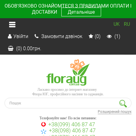
ОБОВ'ЯЗКОВО ОЗНАЙОМТЕСЯ З ПРАВИЛАМИ ОПЛАТИ І
ДОСТАВКИ
Детальніше
UK
RU
Увійти
Замовити дзвінок
(0)
(1)
(0)
0.00
грн.
Ласкаво просимо до інтернет-магазину
Флора ЮГ, професійного насіння та саджанців.
Розширений пошук
Телефонуйте нам! По всім питанням:
+38(099) 406 87 47
+38(098) 406 87 47