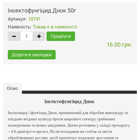
Інсектофунгіцид Днок 50г
Артикул:
10741
Наявність:
Товар є в наявності
Придбати
16.00 грн.
Додати в закладки
Опис
Інсектофунгіцид Днок
Інсектицид і фунгіцид Днок, призначений для обробки винограду та
плодово-ягідних культур проти широкого спектру грибкових
захворювань та комах шкідників. Діюча речовина у складі препарату
– 4.6-динітро-о-крезол. Після попадання на стебла та листя
оброблюваних рослин, засіб пригнічує подальше зростання та