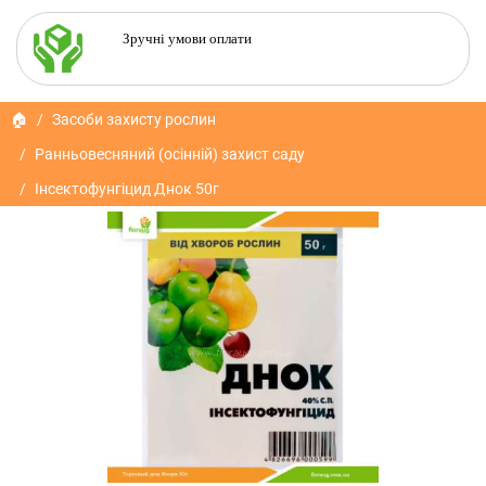
Зручні умови оплати
🏠
Засоби захисту рослин
Ранньовесняний (осінній) захист саду
Інсектофунгіцид Днок 50г