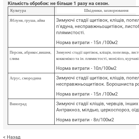
Кількість обробок: не більше 1 разу на сезон.
Культура
Шкідники, захворювання
Яблуня, груша, айва
Зимуючі стадії щитівок, кліщів, попе
п'ядуна, несправжньощитівок, листоб
плямистості.
Норма витрати - 15л /100м2
Персик, абрикос,вишня,
Зимуючі стадії щитівок, кліщів, попелиць, лис
слива
коккомікоз та ін. плямистості, моніліоз, курчаві
Норма витрати - 10л/100м2
Аґрус, смородина
Зимуючі стадії щитівок, кліщів, попе
несправжньощитівок. Борошниста рос
Норма витрати - 15л /100м2
Виноград
Зимуючі стадії кліщів, червців, інши
Антракноз, мілдью, церкоспороз, оїд
Норма витрати - 8л/100м2
< Назад