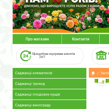
Про магазин
Контакти
Цілодобова підтримка клієнтів
24/7
Саджанці клематисів
🏠
Засо
Саджанці троянд
Саджанці плодових кущів
Саджанці винограду