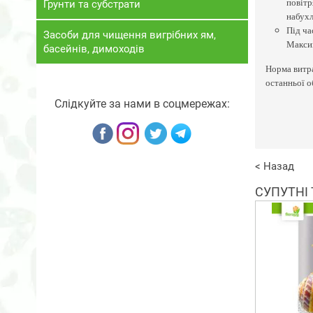
повітр
Ґрунти та субстрати
набухл
Під ча
Засоби для чищення вигрібних ям,
Максим
басейнів, димоходів
Норма витра
останньої о
Слідкуйте за нами в соцмережах:
< Назад
СУПУТНІ