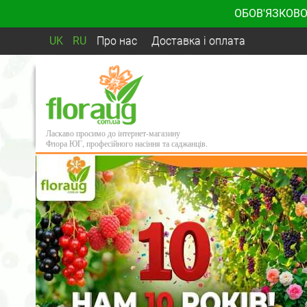
ОБОВ'ЯЗКОВО
UK
RU
Про нас
Доставка і оплата
Ласкаво просимо до інтернет-магазину
Флора ЮГ, професійного насіння та саджанців.