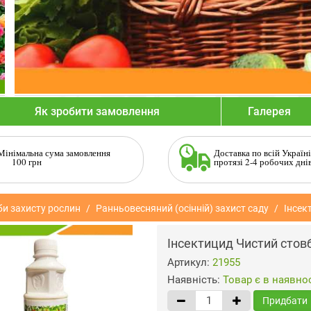
Як зробити замовлення
Галерея
Мінімальна сума замовлення
Доставка по всій Україні
100 грн
протязі 2-4 робочих дні
би захисту рослин
Ранньовесняний (осінній) захист саду
Інсек
Інсектицид Чистий стовб
Артикул:
21955
Наявність:
Товар є в наявнос
Придбати