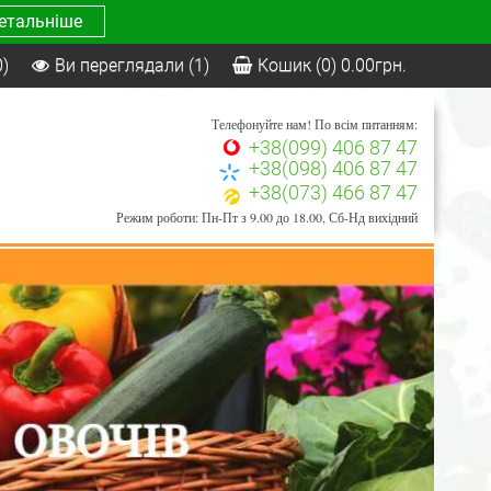
етальніше
0)
Ви переглядали
(1)
Кошик
(0)
0.00
грн.
Телефонуйте нам! По всім питанням:
+38(099) 406 87 47
+38(098) 406 87 47
+38(073) 466 87 47
Режим роботи: Пн-Пт з 9.00 до 18.00, Сб-Нд вихідний