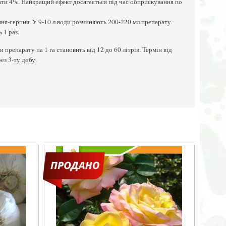
ати 4%. Найкращий ефект досягається під час обприскування по
ипня-серпня. У 9-10 л води розчиняють 200-220 мл препарату.
 1 раз.
 препарату на 1 га становить від 12 до 60 літрів. Термін від
з 3-ту добу.