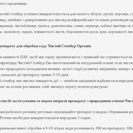
ого середовища.
стий стовбур успішно використовується для захисту яблуні, груші, персика, сл
янд, хвойних і декоративних рослин від каліфорнійської та інших різновидів щи
'ядениці, листоблішки, трипса, довгоносика, совки, червеця, хибної щитівки т
: моніліозу, парші, плямистості листя, борошнистої роси, іржі, курчавості листя
репарату для обробки саду Чистий Стовбур Органік
и наявності ПАР, засіб має гарну прилипаємість і тривалий час утримується на
офунгіцид Чистий Стовбур Еко виготовлений на натуральній основі та не місти
ат природного походження впливає на всі стадії розвитку шкідників, знищує 
 захисної дії препарату триває 5-10 днів
 стовбур має високу швидкість дії — загибель шкідників відбувається впродо
ат на основі рослинних олій зменшує втрату вологи культурою
, спосіб застосування та норма витрати препарату з природними оліями Чис
ня робочого розчину ретельно перемішайте препарат із водою. Отриманим роз
 Розчин необхідно використовувати впродовж 2 годин.
 ранньовесняної обробки в 9-10 літрах води розчиняють 300 мл препарату. Об