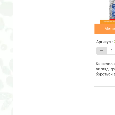
Метал
Артикул :
Кишково-к
вигляді г
боротьби з