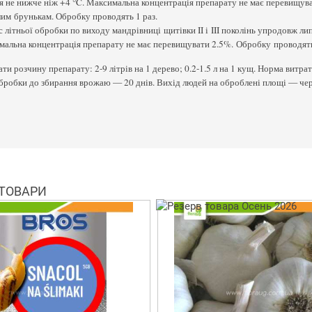
я не нижче ніж +4 °C. Максимальна концентрація препарату не має перевищув
им брунькам. Обробку проводять 1 раз.
с літньої обробки по виходу мандрівниці щитівки II і III поколінь упродовж л
альна концентрація препарату не має перевищувати 2.5%. Обробку проводять
ти розчину препарату: 2-9 літрів на 1 дерево; 0.2-1.5 л на 1 кущ. Норма витрати
бробки до збирання врожаю — 20 днів. Вихід людей на оброблені площі — чере
 ТОВАРИ