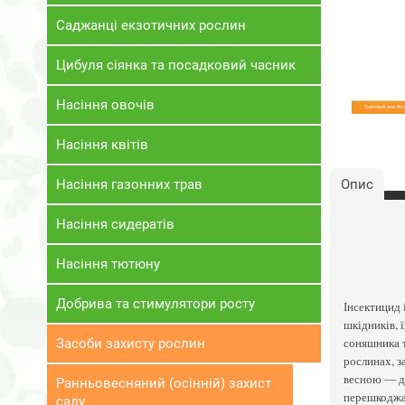
Саджанці екзотичних рослин
Цибуля сіянка та посадковий часник
Насіння овочів
Насіння квітів
Насіння газонних трав
Опис
Насіння сидератів
Насіння тютюну
Добрива та стимулятори росту
Інсектицид 
шкідників, 
соняшника т
Засоби захисту рослин
рослинах, з
весною — до
Ранньовесняний (осінній) захист
перешкоджає
саду