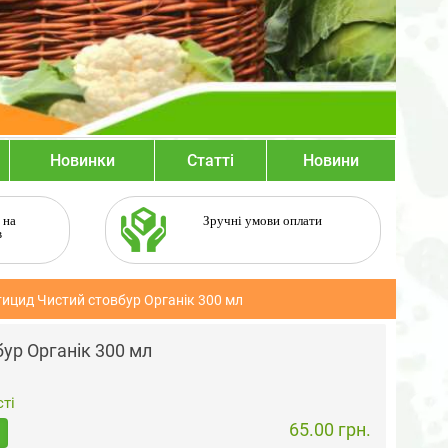
Новинки
Статті
Новини
 на
Зручні умови оплати
в
тицид Чистий стовбур Органік 300 мл
ур Органік 300 мл
ті
65.00 грн.