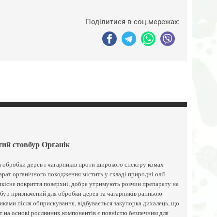
Поділитися в соц.мережах:
стий стовбур Органік
 обробки дерев і чагарників проти широкого спектру комах-
парат органічного походження містить у складі природні олії
 якісне покриття поверхні, добре утримують розчин препарату на
вбур призначений для обробки дерев та чагарників ранньою
иками після обприскування, відбувається закупорка дихалець, що
т на основі рослинних компонентів є повністю безпечним для