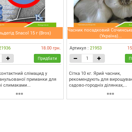
Часник посадковий Сочинськ
ьдегід Snacol 15 г (Bros)
(Україна)...
21936
18.00 грн.
Артикул :
21953
15
Придбати
П
онтактний слімацид у
Сітка 10 кг. Ярий часник,
ранульованої приманки для
рекомендують для вирощува
і слимаками...
садово-городніх ділянках,...