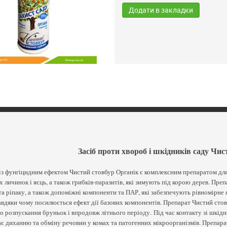
Додати в закладки
Засіб проти хвороб і шкідників саду Чи
із фунгіцидним ефектом Чистий стовбур Органік є комплексним препаратом для
їх личинок і яєць, а також грибків-паразитів, які зимують під корою дерев. Пре
а ріпаку, а також допоміжні компоненти та ПАР, які забезпечують рівномірне
авдяки чому посилюється ефект дії базових компонентів. Препарат Чистий сто
 розпускання бруньок і впродовж літнього періоду. Під час контакту зі шкідн
 диханню та обміну речовин у комах та патогенних мікроорганізмів. Препара