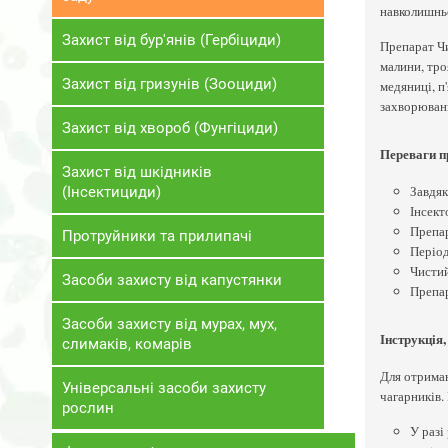
навколишнь
Захист від бур'янів (Гербіциди)
Препарат Чи
малини, тро
Захист від гризунів (Зооциди)
медяниці, п
захворювань
Захист від хвороб (Фунгіциди)
Переваги п
Захист від шкідників
Завдяк
(Інсектициди)
Інсект
Препар
Протруйники та прилипачі
Період
Чистий
Засоби захисту від капустянки
Препар
Засоби захисту від мурах, мух,
Інструкція
слимаків, комарів
Для отриман
Універсальні засоби захисту
чагарників.
рослин
У разі