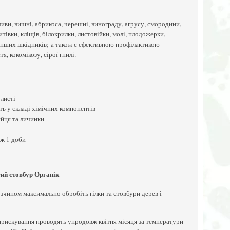
иви, вишні, абрикоса, черешні, винограду, агрусу, смородини,
тівки, кліщів, білокрилки, листовійки, молі, плодожерки,
а інших шкідників; а також є ефективною профілактикою
, кокомікозу, сірої гнилі.
 листі
ть у складі хімічних компонентів
яйця та личинки
вж 1 доби
тий стовбур Органік
чином максимально обробіть гілки та стовбури дерев і
прискування проводять упродовж квітня місяця за температури