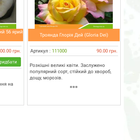
ий 56 ярий
Троянда Глорія Дей (Gloria Dei)
00.00 грн.
Артикул :
111000
90.00 грн.
ридбати
Розкішні великі квіти. Заслужено
популярний сорт, стійкий до хвороб,
дощу, морозів.
ння на